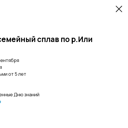
семейный сплав по р.Или
 сентября
я
ьми от 5 лет
енные Дню знаний
p