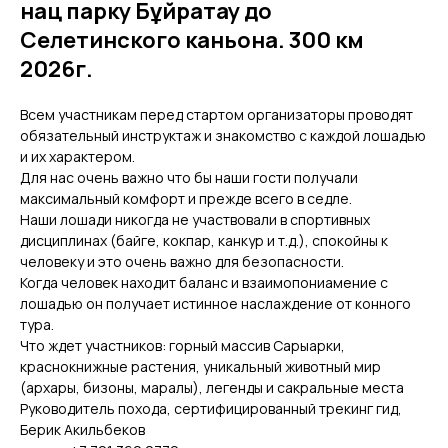
нац парку Бұйратау до
Селетинского каньона. 300 км
2026г.
Всем участникам перед стартом организаторы проводят
обязательный инструктаж и знакомство с каждой лошадью
и их характером.
Для нас очень важно что бы наши гости получали
максимальный комфорт и прежде всего в седле.
Наши лошади никогда не участвовали в спортивных
дисциплинах (байге, кокпар, канкур и т.д.), спокойны к
человеку и это очень важно для безопасности.
Когда человек находит баланс и взаимопониамение с
лошадью он получает истинное наслаждение от конного
тура.
Что ждет участников: горный массив Сарыарки,
краснокнижные растения, уникальный животный мир
(архары, бизоны, маралы), легенды и сакральные места
Руководитель похода, сертифицированный трекинг гид,
Берик Акильбеков