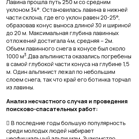
Лавина прошла путь 250 м со средним
уклоном 34°. Остановилась лавина в нижней
части склона, где его уклон равен 20-25°,
образовав конус выноса длиной 30 и шириной
до 20 м. Максимальная глубина лавинных
отложений достигала 4м, средняя – 2м.
Объем лавинного снега в конусе был около
3
1000 м
.Два альпиниста оказались погребены
в самой глубокой части конуса на глубине 1,5
м. Один альпинист лежал по небольшим
слоем снега, так что край его ботинка торчал
из лавины.
Анализ несчастного случая и проведения
поисково-спасательных работ:
 В последние годы большую популярность
среди молодых людей набирает
неофициальный альпинизм. Знакомство