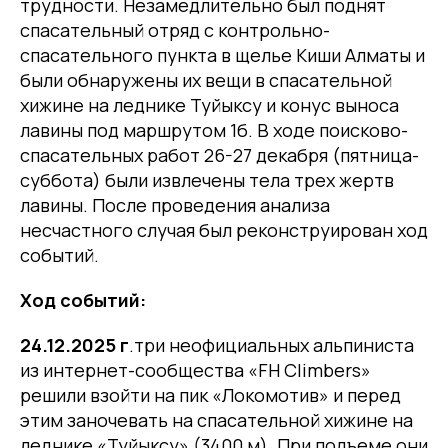
трудности. Незамедлительно был поднят
спасательный отряд с контрольно-
спасательного пункта в щелье Киши Алматы и
были обнаружены их вещи в спасательной
хижине на леднике Туйыксу и конус выноса
лавины под маршрутом 1б. В ходе поисково-
спасательных работ 26-27 декабря (пятница-
суббота) были извлечены тела трех жертв
лавины. После проведения анализа
несчастного случая был реконструирован ход
событий.
Ход событий:
24.12.2025 г
.три неофициальных альпиниста
из интернет-сообщества «FH Climbers»
решили взойти на пик «Локомотив» и перед
этим заночевать на спасательной хижине на
леднике «Туйыксу» (3400 м). При подъеме они