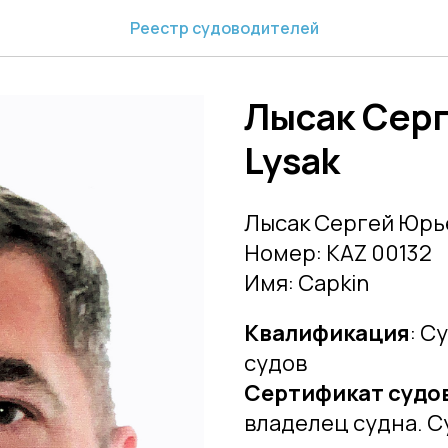
Реестр судоводителей
Лысак Сер
Lysak
Лысак Сергей Юрьев
Номер: KAZ 00132
Имя: Capkin
Квалификация
: С
судов
Сертификат судо
владелец судна. С