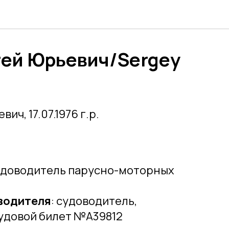
гей Юрьевич/Sergey
ич, 17.07.1976 г.р.
удоводитель парусно-моторных
водителя
: судоводитель,
удовой билет №А39812