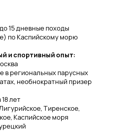
 до 15 дневные походы
е) по Каспийскому морю
й и спортивный опыт:
Москва
ие в региональных парусных
атах, необнократный призер
 18 лет
 Лигурийское, Тиренское,
кое, Каспийское моря
турецкий