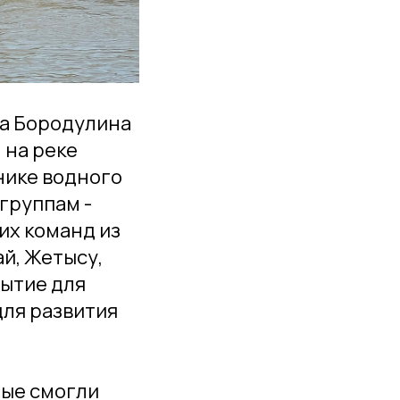
а Бородулина
 на реке
нике водного
группам -
их команд из
ай, Жетысу,
бытие для
для развития
рые смогли