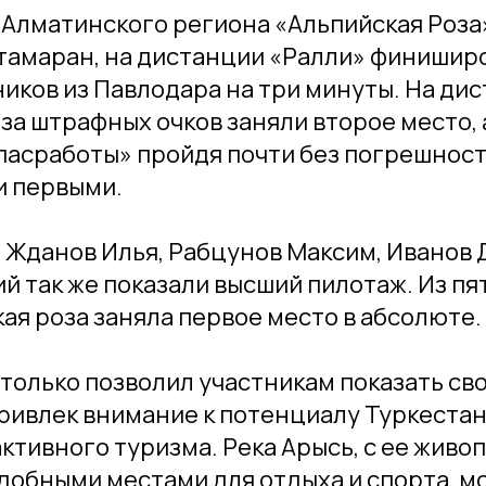
Алматинского региона «Альпийская Роза»
тамаран, на дистанции «Ралли» финишир
иков из Павлодара на три минуты. На ди
за штрафных очков заняли второе место, 
пасработы» пройдя почти без погрешнос
 первыми.
Жданов Илья, Рабцунов Максим, Иванов 
й так же показали высший пилотаж. Из пя
ая роза заняла первое место в абсолюте.
только позволил участникам показать св
 привлек внимание к потенциалу Туркеста
активного туризма. Река Арысь, с ее жив
добными местами для отдыха и спорта, м