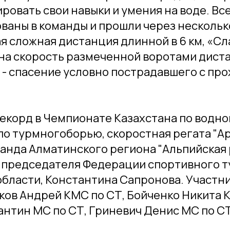
овать свои навыки и умения на воде. Вс
ваны в команды и прошли через нескольк
ая сложная дистанция длинной в 6 км, «Сл
на скорость размеченной воротами дист
 - спасение условно пострадавшего с пр
корд в Чемпионате Казахстана по водно
 по турмногоборью, скоростная регата "А
анда Алматинского региона "Альпийская 
 председателя Федерации спортивного 
бласти, Константина Сапронова. Участн
ков Андрей КМС по СТ, Бойченко Никита 
нтин МС по СТ, Гриневич Денис МС по С