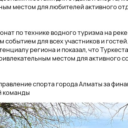
ным местом для любителей активного отд
ионат по технике водного туризма на реке
 событием для всех участников и гостей
тенциалу региона и показал, что Туркест
привлекательным местом для активного с
правление спорта города Алматы за фин
й команды