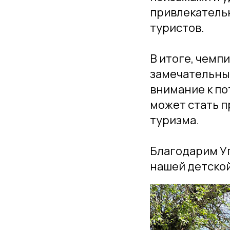
привлекатель
туристов.
В итоге, чемп
замечательным
внимание к по
может стать 
туризма.
Благодарим У
нашей детско