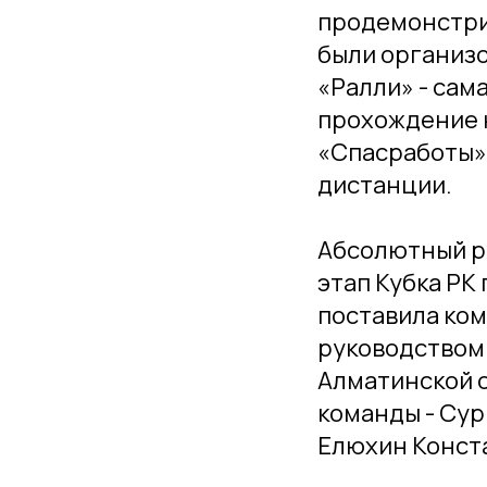
продемонстрир
были организо
«Ралли» - сам
прохождение 
«Спасработы»
дистанции.
Абсолютный ре
этап Кубка РК
поставила ком
руководством
Алматинской о
команды - Сур
Елюхин Конста