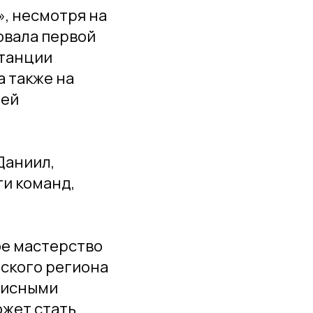
, несмотря на
овала первой
станции
а также на
тей
Даниил,
ти команд,
ое мастерство
нского региона
описными
ожет стать