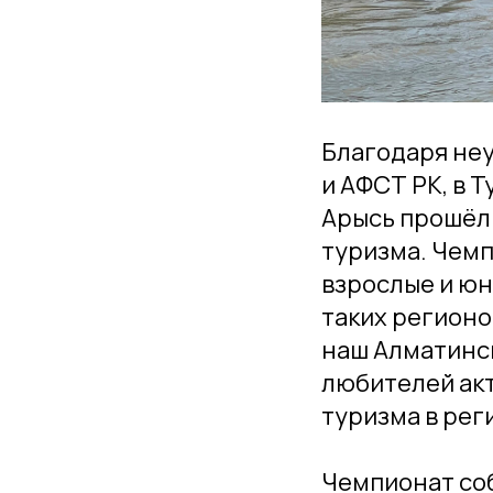
Благодаря не
и АФСТ РК, в Т
Арысь прошёл 
туризма. Чемп
взрослые и юн
таких регионо
наш Алматинск
любителей акт
туризма в рег
Чемпионат соб