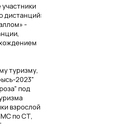
е участники
о дистанций:
аллом» -
анции,
охождением
му туризму,
рысь-2023"
роза" под
туризма
ики взрослой
КМС по СТ,
Т