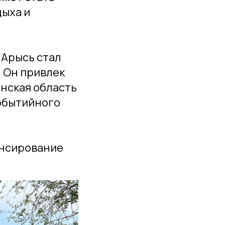
ыха и
 Арысь стал
. Он привлек
анская область
обытийного
ансирование