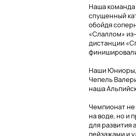
Наша команда 
спущенный ка
обойдя соперн
«Слаллом» из-
дистанции «С
финишировали
Наши Юниоры, 
Чепель Валери
наша Альпийск
Чемпионат не 
на воде, но и
для развития 
пейзажами и у