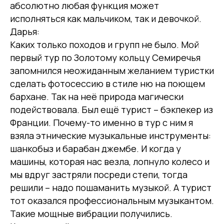
абсолютно любая функция может
исполняться как мальчиком, так и девочкой.
Дарья:
Каких только походов и групп не было. Мой
первый тур по Золотому кольцу Семиречья
запомнился неожиданным желанием туристки
сделать фотосессию в стиле ню на поющем
бархане. Так на неё природа магически
подействовала. Был ещё турист – бэкпекер из
Франции. Почему-то именно в тур с ним я
взяла этнические музыкальные инструменты:
шанкобыз и барабан джембе. И когда у
машины, которая нас везла, лопнуло колесо и
мы вдруг застряли посреди степи, тогда
решили – надо пошаманить музыкой. А турист
тот оказался профессиональным музыкантом.
Такие мощные вибрации получились.