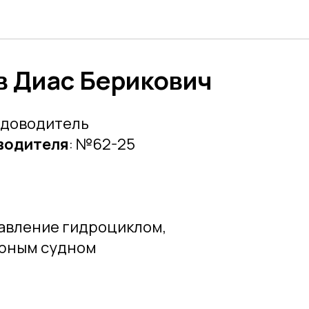
в Диас Берикович
удоводитель
водителя
: №62-25
авление гидроциклом,
рным судном