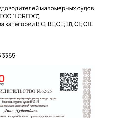
судоводителей маломерных судов
ТОО "LCREDO",
категории В,С; ВЕ,СЕ; В1, С1; С1Е
5 3355