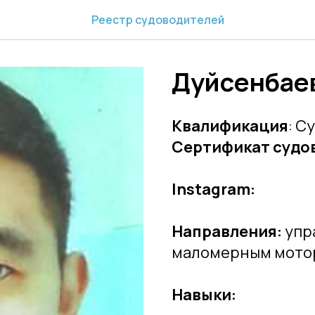
Реестр судоводителей
Дуйсенбае
Квалификация
: С
Сертификат судо
Instagram:
Направления:
упр
маломерным мото
Навыки: