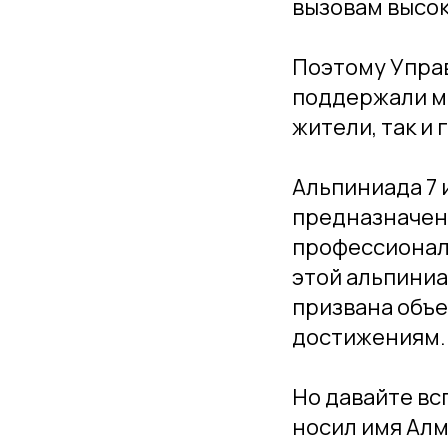
вызовам высок
Поэтому Управ
поддержали ма
жители, так и 
Альпиниада 7 
предназначена
профессионало
этой альпиниа
призвана объе
достижениям.
Но давайте вс
носил имя Алм