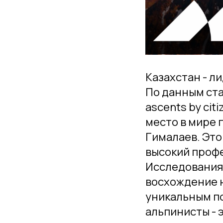
Казахстан - л
По данным стат
ascents by cit
место в мире
Гималаев. Эт
высокий профе
Исследования 
восхождение н
уникальным по
альпинисты - 