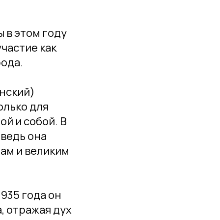
 в этом году
частие как
рода.
инский)
олько для
й и собой. В
 ведь она
ам и великим
935 года он
, отражая дух