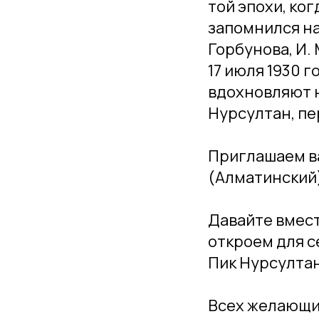
той эпохи, ко
запомнился на
Горбунова, И.
17 июля 1930 
вдохновляют на
Нурсултан, пе
Приглашаем ва
(Алматинский)
Давайте вмест
откроем для с
Пик Нурсултан
Всех желающих