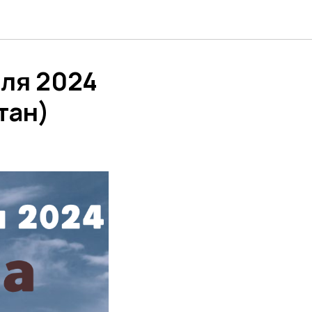
юля 2024
тан)