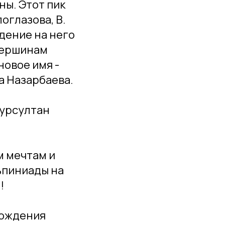
ны. Этот пик
оглазова, В.
дение на него
 вершинам
новое имя -
а Назарбаева.
Нурсултан
м мечтам и
ьпиниады на
!
хождения