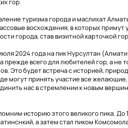
их гор.
ление туризма города и маслихат Алматы
ссовые восхождения, в которых примут у
гости города, став визитной карточкой го
июля 2024 года на пик Нурсултан (Алмат
 прежде всего для любителей гор, а не т
в. Это будет встреча с историей, природо
де могут принять участие все желающие,
динить нас в стремлении к новым вершин
помним историю этого великого пика. До 1
атинснкий, а затем стал пиком Комсомола