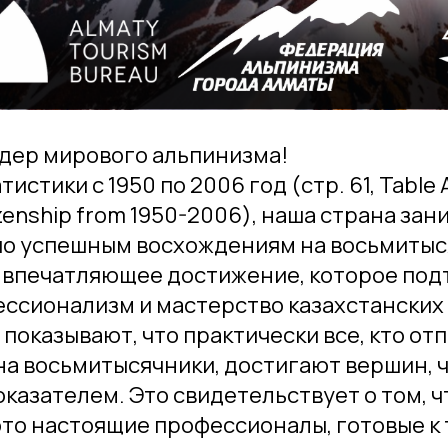
идер мирового альпинизма!
истики с 1950 по 2006 год (стр. 61, Table
izenship from 1950-2006), наша страна за
 по успешным восхождениям на восьмиты
о впечатляющее достижение, которое по
ссионализм и мастерство казахстанских
показывают, что практически все, кто от
а восьмитысячники, достигают вершин, ч
казателем. Это свидетельствует о том, ч
это настоящие профессионалы, готовые к