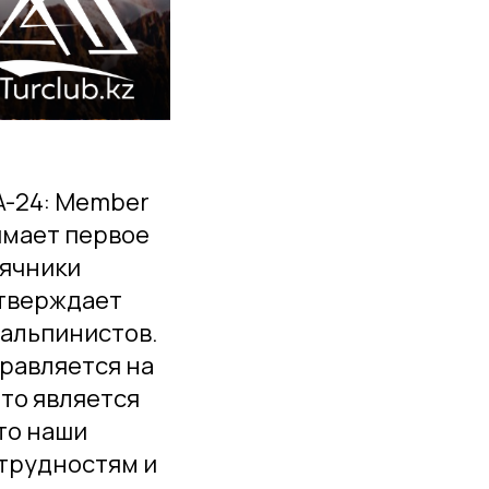
 A-24: Member
нимает первое
сячники
дтверждает
 альпинистов.
правляется на
то является
то наши
 трудностям и