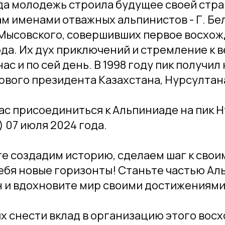
гда молодежь строила будущее своей стра
м именами отважных альпинистов - Г. Бел
 Мысовского, совершивших первое восхож
года. Их дух приключений и стремление к
с и по сей день. В 1998 году пик получил 
рвого президента Казахстана, Нурсултан
с присоединиться к Альпиниаде на пик 
 07 июля 2024 года.
е создадим историю, сделаем шаг к свои
ебя новые горизонты! Станьте частью Ал
 и вдохновите мир своими достижениями
 снести вклад в организацию этого вос