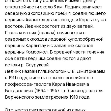
относится к типу долинных и имеет длину
открытой части около 3 км. Ледник занимает
северную экспозицию гребня, соединяющего
вершины Амангельды на западе и Карлытау на
востоке. Ледник состоит из двух ветвей.
Главная из них (правая) начинается с
северных склоздов ледовой куполообразной
вершины Карлытау и с западных склонов
вершины Комсомол. В средней части течения
обе ветви ледника соединяются и дают
истоки р. Сауруксай.
Ледник назван гляциологом С.Е. Дмитриевым
в 1911 году, в честь польско-российского
профессора-геолога Карла Ивановича
Богдановича (1864 – 1947 г.г.) исследователя
Верненского землетрясения 1910 года.
Это место считается одной из самых