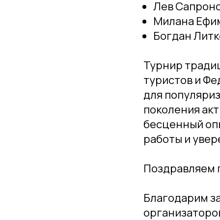
Лев Сапроно
Милана Ефим
Богдан Литк
Турнир тради
туристов и Ф
для популяриз
поколения акт
бесценный оп
работы и уверен
Поздравляем п
Благодарим за
организаторов