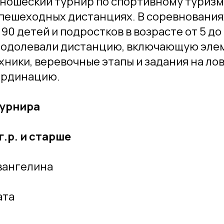
юношеский турнир по спортивному туриз
 пешеходных дистанциях. В соревнования
90 детей и подростков в возрасте от 5 до 
еодолевали дистанцию, включающую эле
хники, веревочные этапы и задания на лов
оординацию.
турнира
г.р. и старше
вангелина
ата