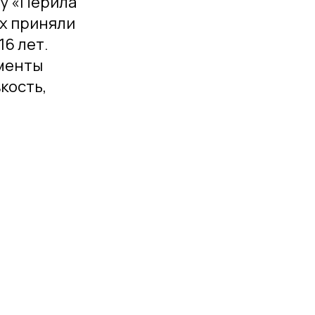
му «Перила
х приняли
16 лет.
менты
кость,