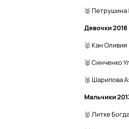
🥉 Петрушина
Девочки 2018 
🥇 Кан Оливия
🥈 Синченко У
🥉 Шарипова А
Мальчики 2013
🥇 Литке Богд