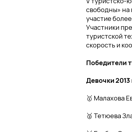
V туристско-
свободны» на
участие более 
Участники пр
туристской те
скорость и к
Победители 
Девочки 2013 
🥇 Малахова Е
🥈 Тетюева Зл