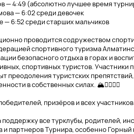
в — 4:49 (абсолютно лучшее время турни
ова — 6:02 среди девочек
е — 6:52 среди старших мальчиков
ционно проводится содружеством спорт
едерацией спортивного туризма Алматинс
ации безопасного отдыха в горах и воспи
ивных, спортивных туристов. Участники 
ыт преодоления туристских препятствий
ности в собственных силах. 🏔️🧗‍♀️🧗‍♂️
обедителей, призёров и всех участников 
 поддержку все турклубы, родителей, ин
 и партнеров Турнира, особенно Горный 