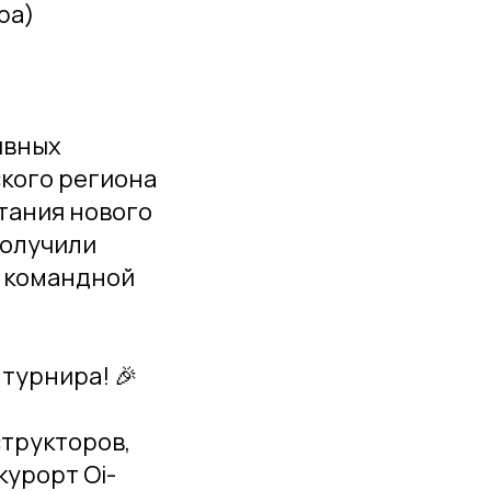
ра)
ивных
кого региона
тания нового
получили
, командной
турнира! 🎉
структоров,
курорт Oi-