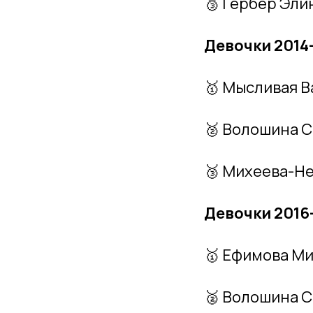
🥉 Гербер Эли
Девочки 2014–
🥇 Мысливая В
🥈 Волошина 
🥉 Михеева-Н
Девочки 2016–
🥇 Ефимова М
🥈 Волошина 