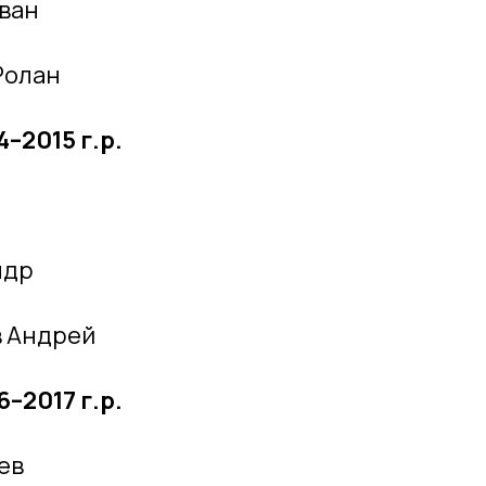
ван
Ролан
–2015 г.р.
ндр
в Андрей
–2017 г.р.
ев