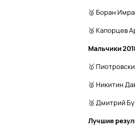
🥈 Боран Имр
🥉 Капорцев 
Мальчики 2018
🥇 Пиотровски
🥈 Никитин Да
🥉 Дмитрий Б
Лучшие резул