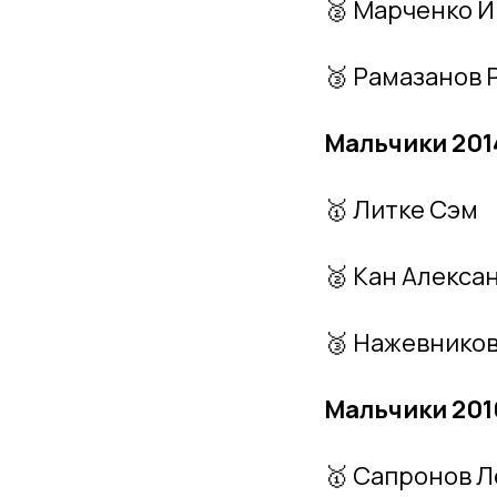
🥈 Марченко И
🥉 Рамазанов 
Мальчики 2014
🥇 Литке Сэм
🥈 Кан Алекса
🥉 Нажевнико
Мальчики 2016
🥇 Сапронов Л