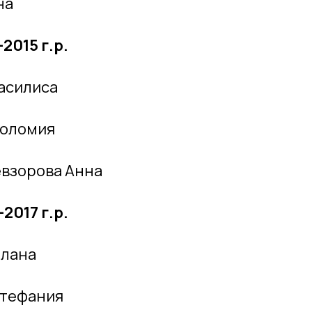
на
2015 г.р.
асилиса
Соломия
евзорова Анна
2017 г.р.
илана
Стефания