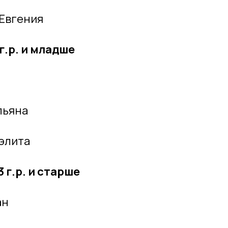
 Евгения
г.р. и младше
льяна
элита
 г.р. и старше
ан