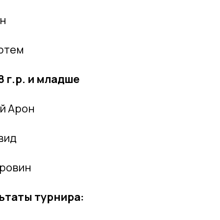
ан
Артем
 г.р. и младше
й Арон
вид
уровин
ьтаты турнира: