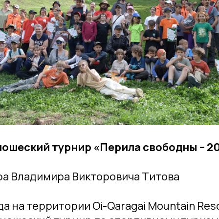
ошеский турнир «Перила свободны – 2
ра Владимира Викторовича Титова
да на территории Oi-Qaragai Mountain Res