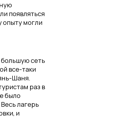
нную
али появляться
у опыту могли
 большую сеть
ой все-таки
Тянь-Шаня.
туристам раз в
ие было
 Весь лагерь
вки, и