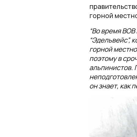
правительств
горной местн
“Во время ВОВ
“Эдельвейс”, 
горной местно
поэтому в сро
альпинистов. П
неподготовлен
он знает, как 