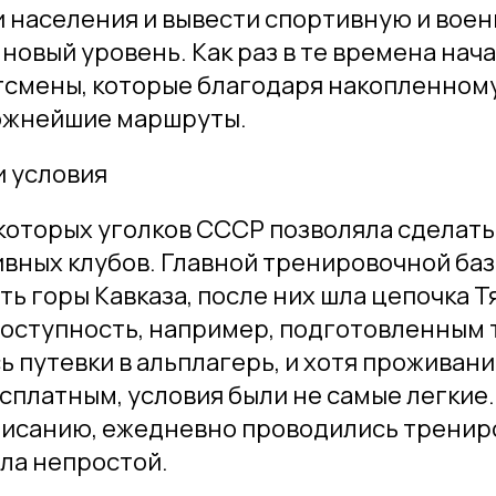
 населения и вывести спортивную и вое
 новый уровень. Как раз в те времена нач
тсмены, которые благодаря накопленном
ожнейшие маршруты.
и условия
которых уголков СССР позволяла сделать
вных клубов. Главной тренировочной баз
ть горы Кавказа, после них шла цепочка 
оступность, например, подготовленным 
ь путевки в альплагерь, и хотя проживан
сплатным, условия были не самые легкие.
исанию, ежедневно проводились трениро
ла непростой.