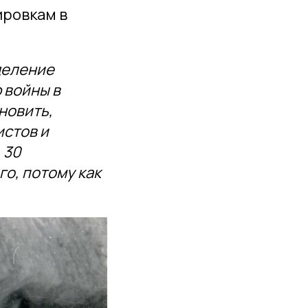
ировкам в
деление
 войны в
новить,
истов и
 30
о, потому как