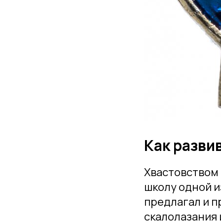
Как разви
Хвастовством 
школу одной и
предлагал и п
скалолазания 