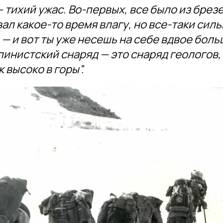
 тихий ужас. Во-первых, все было из брез
ал какое-то время влагу, но все-таки сил
— и вот ты уже несешь на себе вдвое боль
пинистский снаряд — это снаряд геологов, 
 высоко в горы”.