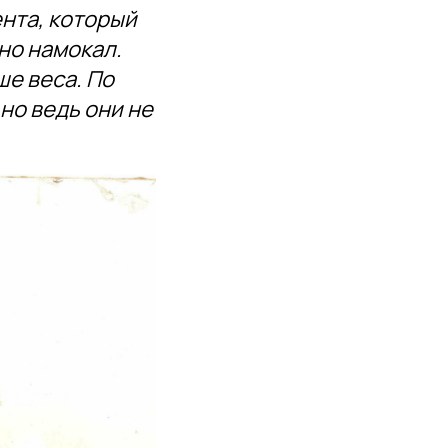
ента, который
ьно намокал.
ше веса. По
но ведь они не