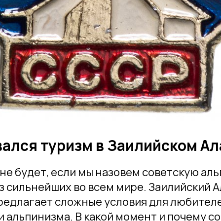
вался туризм в Заилийском Ал
не будет, если мы назовем советскую ал
з сильнейших во всем мире. Заилийский А
редлагает сложные условия для любител
и альпинизма. В какой момент и почему с