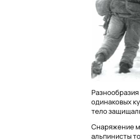
Разнообразия 
одинаковых ку
тело защищали
Снаряжение ма
альпинисты т