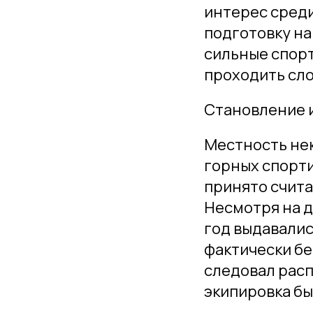
интерес среди
подготовку на
сильные спор
проходить сл
Становление 
Местность не
горных спорти
принято счита
Несмотря на д
год выдавалис
фактически бе
следовал расп
экипировка бы