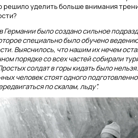
о решило уделить больше внимания трен
ости?
 в Германии было создано сильное подраз
которое специально было обучено ведению
сти. Выяснилось, что нашим их нечем оста
чном порядке со всех частей собирали тур
ростых солдат в горы кидать было нельзя.
ных человек стоят одного подготовленног
передвигаться по скалам, льду”.