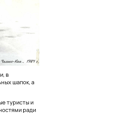
, в
ных шапок, а
ые туристы и
ностями ради