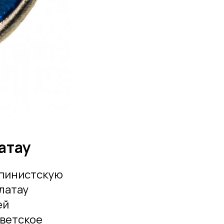
атау
ьпинистскую
латау
ей
оветское