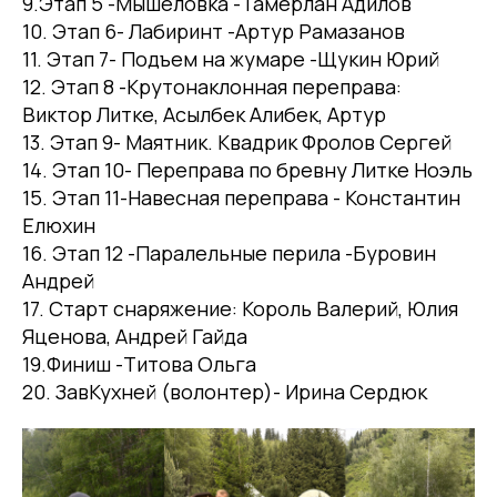
9.Этап 5 -Мышеловка -Тамерлан Адилов
10. Этап 6- Лабиринт -Артур Рамазанов
11. Этап 7- Подъем на жумаре -Щукин Юрий
12. Этап 8 -Крутонаклонная переправа:
Виктор Литке, Асылбек Алибек, Артур
13. Этап 9- Маятник. Квадрик Фролов Сергей
14. Этап 10- Переправа по бревну Литке Ноэль
15. Этап 11-Навесная переправа - Константин
Елюхин
16. Этап 12 -Паралельные перила -Буровин
Андрей
17. Старт снаряжение: Король Валерий, Юлия
Яценова, Андрей Гайда
19.Финиш -Титова Ольга
20. ЗавКухней (волонтер)- Ирина Сердюк