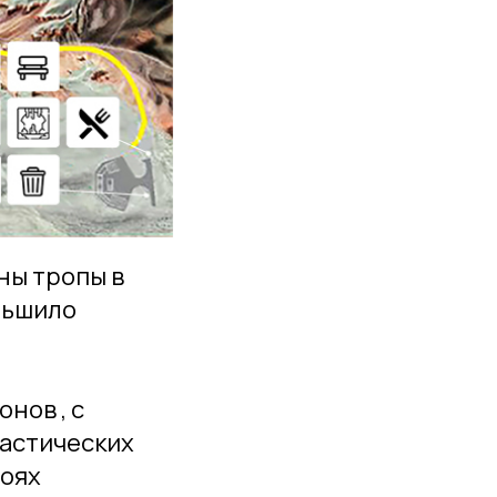
ны тропы в
ньшило
нов , с
тастических
лоях