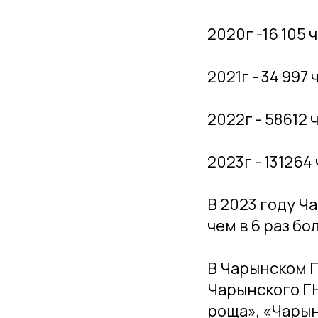
2020г -16 105 
2021г - 34 997
2022г - 58612 
2023г - 131264
В 2023 году Ч
чем в 6 раз б
В Чарынском Г
Чарынского Г
роща», «Чарын