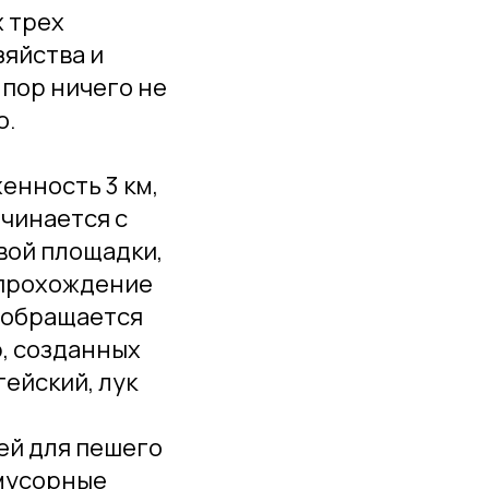
х трех
яйства и
 пор ничего не
о.
енность 3 км,
ачинается с
вой площадки,
, прохождение
в обращается
р, созданных
ейский, лук
ей для пешего
 мусорные