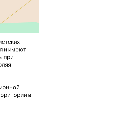
истских
я и имеют
ы при
оляя
ционной
ерритории в