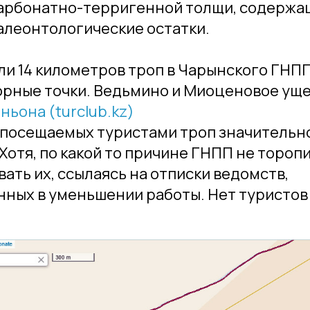
арбонатно-терригенной толщи, содержа
алеонтологические остатки.
и 14 километров троп в Чарынского ГНП
орные точки. Ведьмино и Миоценовое ущ
ньона (turclub.kz)
 посещаемых туристами троп значительн
Хотя, по какой то причине ГНПП не тороп
ать их, ссылаясь на отписки ведомств,
ных в уменьшении работы. Нет туристов 