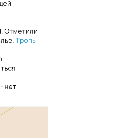
щей
П. Отметили
елье.
Тропы
о
иться
- нет