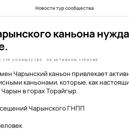
Новости тур сообщества
арынского каньона нужда
е.
 ТУР СООБЩЕСТВА
ОБ АКТИВНОМ ТУРИЗМЕ
мен Чарынский каньон привлекает актив
сными каньонами, которые, как настоящи
 Чарын в горах Торайгыр.
осещений Чарынского ГНПП
 человек