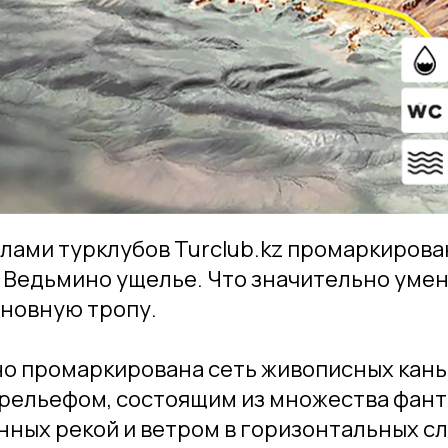
силами турклубов Turclub.kz промаркирова
 Ведьмино ущелье. Что значительно уме
сновную тропу.
 промаркирована сеть живописных каньо
 рельефом, состоящим из множества фан
нных рекой и ветром в горизонтальных с