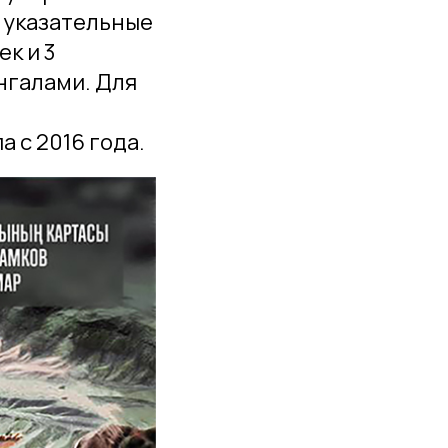
 указательные
ек и 3
нгалами. Для
 с 2016 года.