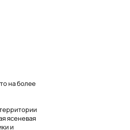
то на более
а территории
ая ясеневая
ики и