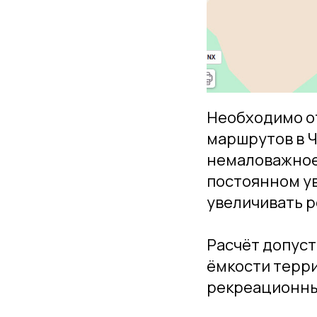
Необходимо от
маршрутов в 
немаловажное
постоянном ув
увеличивать 
Расчёт допус
ёмкости терри
рекреационны