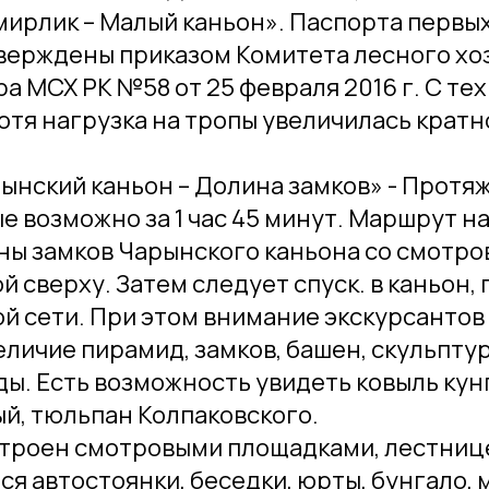
мирлик – Малый каньон». Паспорта первы
верждены приказом Комитета лесного хоз
а МСХ РК №58 от 25 февраля 2016 г. С тех
отя нагрузка на тропы увеличилась кратн
нский каньон – Долина замков» - Протяж
е возможно за 1 час 45 минут. Маршрут н
ы замков Чарынского каньона со смотро
 сверху. Затем следует спуск. в каньон
й сети. При этом внимание экскурсанто
величие пирамид, замков, башен, скульпту
ы. Есть возможность увидеть ковыль кунг
й, тюльпан Колпаковского.
троен смотровыми площадками, лестниц
ся автостоянки, беседки, юрты, бунгало,