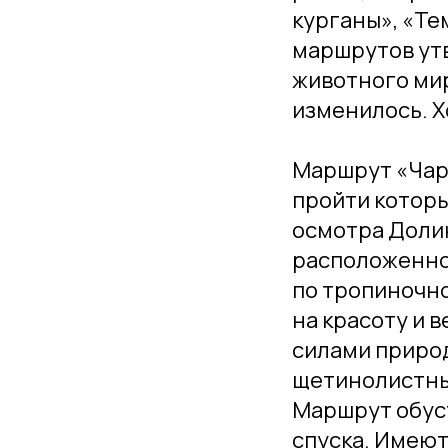
курганы», «Те
маршрутов ут
животного мир
изменилось. Х
Маршрут «Чары
пройти которы
осмотра Долин
расположенной
по тропиночно
на красоту и 
силами природ
щетинолистны
Маршрут обус
спуска. Имеют