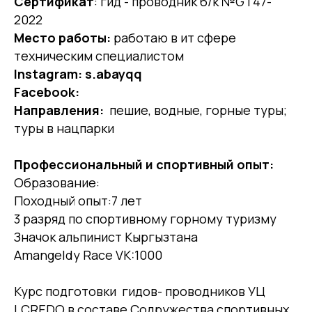
Сертификат
: гид - проводник б/к №GT47-
2022
Место работы:
работаю в ит сфере
техническим специалистом
Instagram: s.abayqq
Facebook:
Направления:
пешие, водные, горные туры;
туры в нацпарки
Профессиональный и спортивный опыт:
Образование:
Походный опыт:7 лет
3 разряд по спортивному горному туризму
Значок альпинист Кыргызтана
Amangeldy Race VK:1000
Курс подготовки гидов- проводников УЦ
LCREDO в составе Содружества спортивных