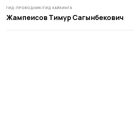
ГИД-ПРОВОДНИК/ГИД ХАЙКИНГА
Жампеисов Тимур Сагынбекович