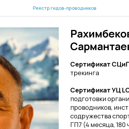
Реестр гидов-проводников
Рахимбеко
Сармантаев
Сертификат СЦиГ
трекинга
Сертификат УЦ L
подготовки органи
проводников, инст
содружества спор
ГП7 (4 месяца, 180