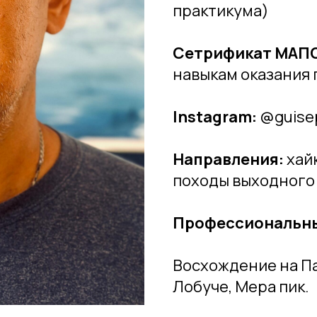
практикума)
Сетрификат МАП
навыкам оказания 
Instagram:
@guisep
Направления:
хайк
походы выходного
Профессиональны
Восхождение на Па
Лобуче, Мера пик.