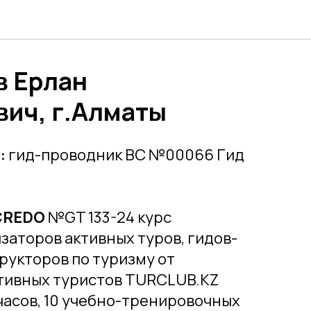
в Ерлан
ич, г.Алматы
:
гид-проводник ВС №00066 Гид
CREDO
№GT 133-24 курс
заторов активных туров, гидов-
рукторов по туризму от
тивных туристов TURCLUB.KZ
 часов, 10 учебно-тренировочных