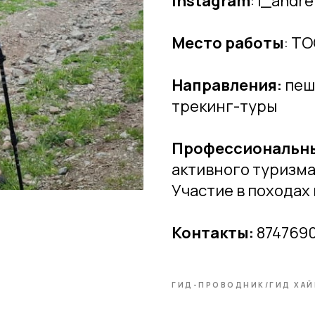
Instagram
: i_andr
Место работы
: Т
Направления:
пеш
трекинг-туры
Профессиональны
активного туризма 
Участие в походах 
Контакты:
874769
ГИД-ПРОВОДНИК/ГИД ХАЙ