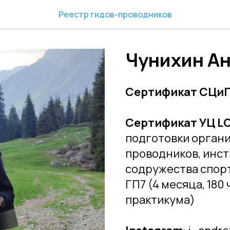
Реестр гидов-проводников
Чунихин Ан
Сертификат СЦи
Сертификат УЦ L
подготовки органи
проводников, инст
содружества спор
ГП7 (4 месяца, 180
практикума)