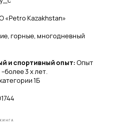
ey_c
ОО «Petro Kazakhstan»
ие, горные, многодневный
й и спортивный опыт:
Опыт
–более 3 х лет.
категории 1Б
01744
КИНГА