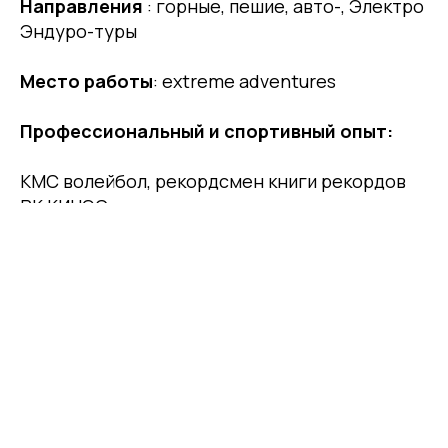
Направления
: горные, пешие, авто-, Электро
Эндуро-туры
Место работы
: extreme adventures
Профессиональный и спортивный опыт:
КМС волейбол, рекордсмен книги рекордов
РК КИНЭС в туризме
опыт активных походов свыше 20 лет,
восхождения около 15ти 3-4 тысячников,
организатор туров 30 городов Европы за
месяц,
10 топ ГКЛ за 2 недели, траверс 5 пиков
трехтысячников за день