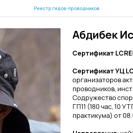
Реестр гидов-проводников
Абдибек И
Сертификат LCRED
Сертификат УЦ L
организаторов акт
проводников, инст
Содружество спор
ГП11 (180 час, 10 
практикума) от 08.