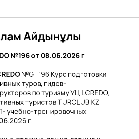
слам Айдынұлы
O №196 от 08.06.2026 г
CREDO
№GT196 Курс подготовки
ивных туров, гидов-
рукторов по туризму УЦ LCREDO,
тивных туристов TURCLUB.KZ
УТП- учебно-тренировочных
06.2026 г.