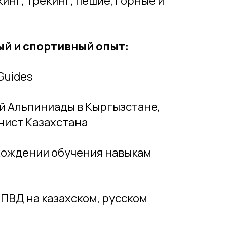
инг, трекинг, пешие, горные и
й и спортивный опыт:
Guides
й Альпиниады в Кыргызстане,
нист Казахстана
хождении обучения навыкам
ПВД на казахском, русском