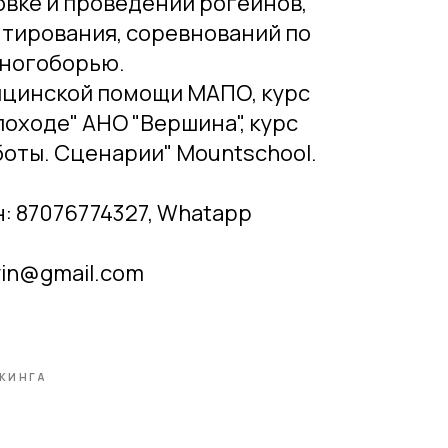
новке и проведении рогейнов,
тирования, соревнований по
ногоборью.
ицинской помощи МАПО, курс
походе" АНО "Вершина", курс
оты. Сценарии" Mountschool.
н: 87076774327, Whatapp
vin@gmail.com
КИНГА