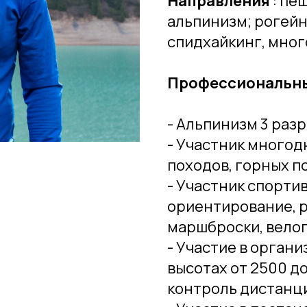
Направления
: пе
альпинизм; рогейн
спидхайкинг, мног
Профессиональны
- Альпинизм 3 разр
- Участник многод
походов, горных п
- Участник спортив
ориентирование, р
маршброски, велог
- Участие в орган
высотах от 2500 д
контроль дистанц