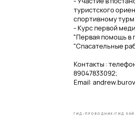
- Участие в поста
туристского ориен
спортивному турм
- Курс первой мед
"Первая помощь в 
"Спасательные раб
Контакты : телефо
89047833092;
Email: andrew.buro
ГИД-ПРОВОДНИК/ГИД ХАЙ