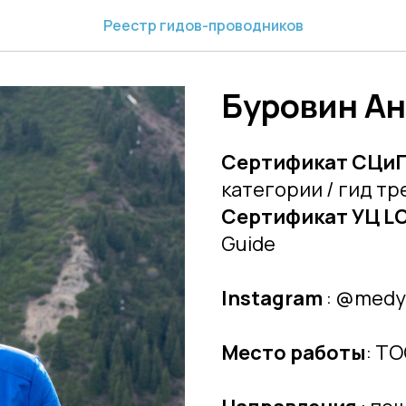
Реестр гидов-проводников
Буровин Ан
Сертификат СЦи
категории / гид тр
Сертификат УЦ L
Guide
Instagram
: @medy
Место работы
: TO