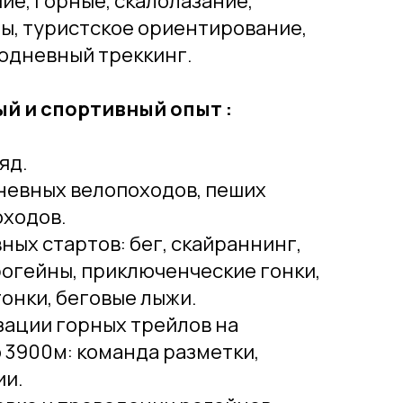
шие, горные, скалолазание,
ы, туристское ориентирование,
одневный треккинг.
й и спортивный опыт :
яд.
невных велопоходов, пеших
оходов.
ных стартов: бег, скайраннинг,
огейны, приключенческие гонки,
онки, беговые лыжи.
изации горных трейлов на
о 3900м: команда разметки,
ии.