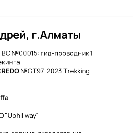
дрей, г.Алматы
Г
ВС №00015: гид-проводник 1
екинга
CREDO
№GT97-2023 Trekking
ffa
O "Uphillway"