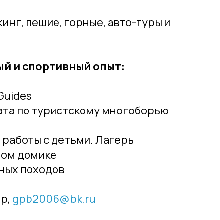
инг, пешие, горные, авто-туры и
й и спортивный опыт:
Guides
ата по туристскому многоборью
работы с детьми. Лагерь
ном домике
ных походов
ер,
gpb2006@bk.ru