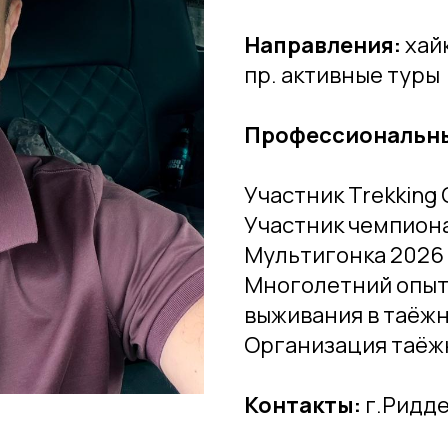
Направления:
хайк
пр. активные туры
Профессиональны
Участник Trekking 
Участник чемпион
Мультигонка 2026
Многолетний опыт 
выживания в таёж
Организация таёж
Контакты:
г.Ридд