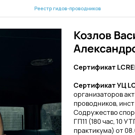
Реестр гидов-проводников
Козлов Вас
Александр
Сертификат LCRED
Сертификат УЦ L
организаторов акт
проводников, инст
Содружество спор
ГП11 (180 час, 10 
практикума) от 08.