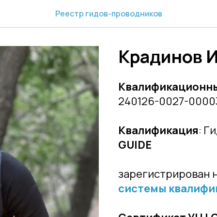
Реестр гидов-проводников
Крадинов 
Квалификационн
240126-0027-0000
Квалификация
: Г
GUIDE
зарегистрирован 
системы квалифи