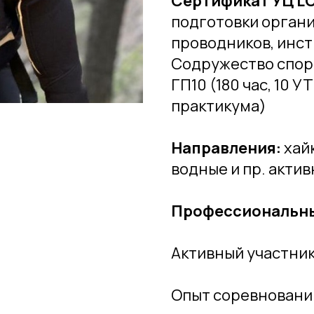
Сертификат УЦ L
подготовки органи
проводников, инст
Содружество спор
ГП10 (180 час, 10
практикума)
Направления:
хайк
водные и пр. акти
Профессиональны
Активный участник
Опыт соревновани