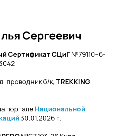
Илья Сергеевич
ый Сертификат СЦиГ
№79110--6-
3042
ид-проводник б/к,
TREKKING
на портале
Национальной
каций
30.01.2026 г.