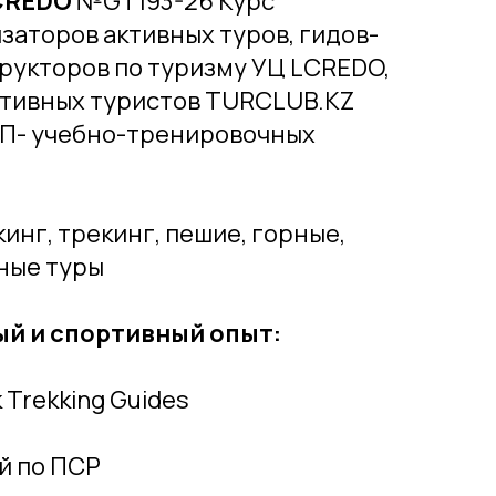
CREDO
№GT193-26 Курс
заторов активных туров, гидов-
рукторов по туризму УЦ LCREDO,
тивных туристов TURCLUB.KZ
 УТП- учебно-тренировочных
инг, трекинг, пешие, горные,
вные туры
й и спортивный опыт:
 Trekking Guides
й по ПСР