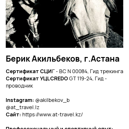
Берик Акильбеков, г.Астана
Сертификат СЦИ
Г - ВС N 00084, Гид трекинга
Сертификат
УЦLCREDO
GT 119-24, Гид -
проводник
Instagram:
@akilbekov_b
@at_travel.lz
Cайт:
https://www.at-travel.kz/
Профессиональный и спортивный опыт: