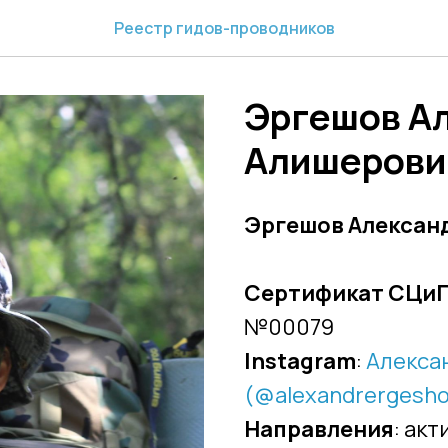
Реестр гидов-проводников
Эргешов А
Алишерови
Эргешов Алексан
Сертификат СЦи
№00079
Instagram
:
Алекса
(@alexandrergesho
Направления
: ак