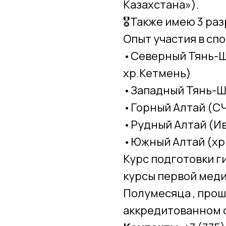
Казахстана»).
🎖️Также имею 3 ра
Опыт участия в сп
•Северный Тянь-Ш
хр.Кетмень)
•Западный Тянь-Ш
•Горный Алтай (С
•Рудный Алтай (Ив
•Южный Алтай (хр
Курс подготовки г
курсы первой мед
Полумесяца , про
аккредитованном 