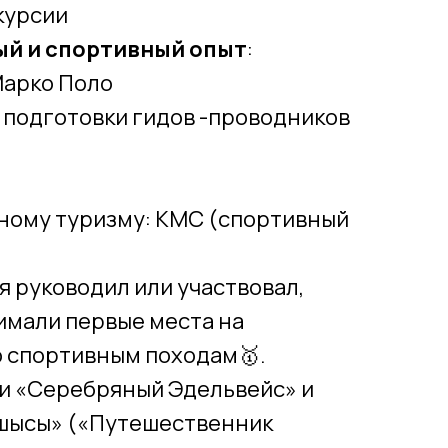
скурсии
й и спортивный опыт
:
Марко Поло
 подготовки гидов -проводников
вному туризму: KМС (спортивный
я руководил или участвовал,
имали первые места на
о спортивным походам🥇.
и «Серебряный Эдельвейс» и
тшысы» («Путешественник