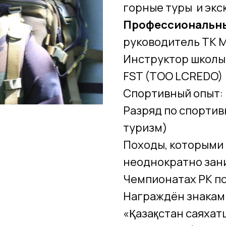
горные туры и эк
Профессиональны
руководитель ТК 
Инструктор школы
FST (TOO LCREDO)
Спортивный опыт:
Разряд по спорти
туризм)
Походы, которыми 
неоднократно зан
Чемпионатах РК п
Награждён знакам
«Қазақстан саяха