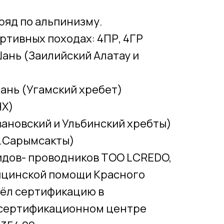
зряд по альпинизму.
ортивных походах: 4ПР, 4ГР
ань (Заилийский Алатау и
ань (Угамский хребет)
ЧХ)
ановский и Ульбинский хребты)
.Сарымсакты)
идов- проводников ТОО LCREDO,
ицинской помощи Красного
шёл сертификацию в
сертификационном центре