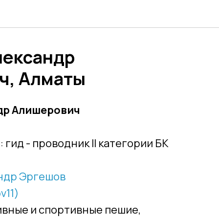
лександр
ч, Алматы
др Алишерович
Г
: гид - проводник II категории БК
ндр Эргешов
v11)
тивные и спортивные пешие,