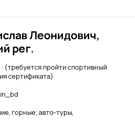
ислав Леонидович,
й рег.
Г
: (требуется пройти спортивный
ия сертификата)
in_bd
шие, горные; авто-туры,