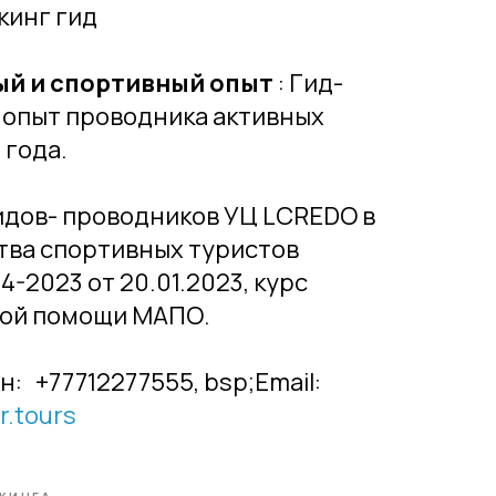
кинг гид
й и спортивный опыт
: Гид-
, опыт проводника активных
 года.
идов- проводников УЦ LCREDO в
тва спортивных туристов
2023 от 20.01.2023, курс
ой помощи МАПО.
н: +77712277555, bsp;Email:
r.tours