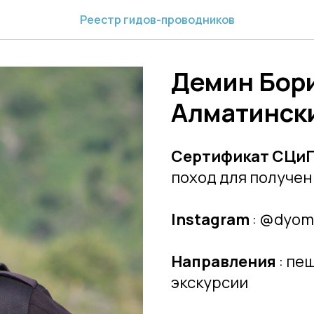
Реестр гидов-проводников
Демин Бор
Алматински
Сертификат СЦи
поход для получен
Instagram
: @dyom
Направления
: пе
экскурсии