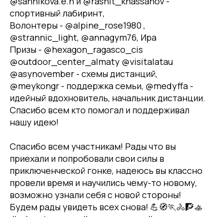
@sannikova.e.n и @rashit_khassanov -
спортивный лабиринт,
Волонтеры - @alpine_rose1980 ,
@strannic_light, @annagym76, Ира
Призы - @hexagon_ragasco_cis
@outdoor_center_almaty @visitalatau
@asynovember - схемы дистанций,
@meykongr - поддержка семьи, @medyffa -
идейный вдохновитель, начальник дистанции.
Спасибо всем кто помогал и поддерживал
нашу идею!
Спасибо всем участникам! Рады что вы
приехали и попробовали свои силы в
приключенческой гонке, надеюсь вы классно
провели время и научились чему-то новому,
возможно узнали себя с новой стороны!
Будем рады увидеть всех снова! 💪🧭🏃🚴🧗🚣