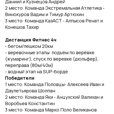
Даниил и Кузнецов Андрей
2 место: Команда Экстремальная Атлетика -
Винокуров Вадим и Тимур Артюхин
3 место: Команда КазАСТ - Алпысов Ренат и
Конешов Тахир
Дистанция Фитнес 4ч
- бегом/пешком 20км
- веревочные этапы: подъём по верёвке
(жумаринг), спуск по веревке (дюльфер),
переправа (80м/40м)
- водный этап на SUP-борде
Победители
:
1 место: Команда Половцы- Алексеев Иван и
Даулетьярова Шолпан
2 место: Команда Яки - Анцухский Валихан и
Воробьев Константин
3 место: Команда Марко Поло Великанов