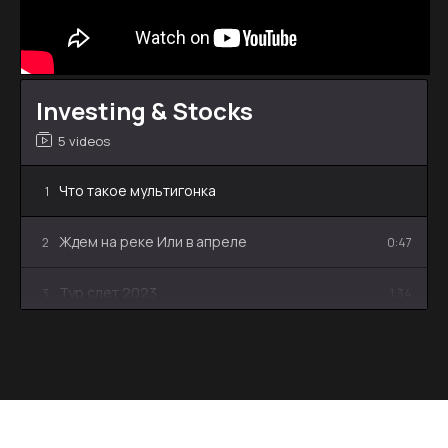
Investing & Stocks
5 videos
Что такое мультигонка
1
Ждем на реке Или в апреле
2
0:47
Тур слет 2023
3
1:34
Телеканал Жетысу 25.09.2023
4
04:08
Сплав по реке Или
5
2:30