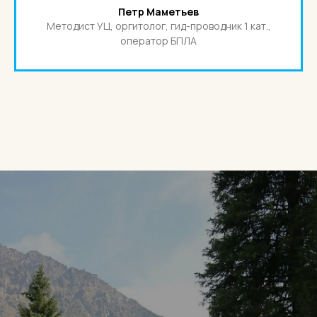
Петр Маметьев
Методист УЦ, оргитолог, гид-проводник 1 кат.,
оператор БПЛА