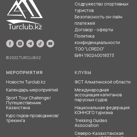
туристов
Безопасность он-лайн
платежей
Договор - оферты
Политика
конфиденциальности
ТОО "LCREDO"
БИН 190240018373
© 2022 TURCLUB.KZ
МЕРОПРИЯТИЯ
КЛУБЫ
Новости Turclub.kz
ФСТ Алматинской области
Календарь мероприятий
Международная
ассоциация
капитанов
Sport Tour Challenge/
парусных судов
Путешественник
Казахстана
Национальная федерация
КОННОГО туризма
Курс гидов-проводников/
трекинга
Trekking Guides
Association
Северо-Казахстанская
областная ФЕДЕРАЦИЯ
АЛЬПИНИЗМА... и