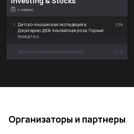
Investing & Stocks
4 videos
Детско-юношеская экспедиция в
1
2:34
Джунгарию ДЮК Альпийская роза. Горный
поход 1 к.с.
Детско-юношеская экспедиция
2
01:02
Рейнджеров. Пеший поход 1 к.с. 160 км.
Экспедиция Чарын - Или - Капчагай 2024.
3
6:45
Спортивный водный поход 2 к.с. 150 км.
Парусная экспедиция по озеру Балхаш. 8-16
4
04:28
июня 2024. 250 км.
Организаторы и партнеры