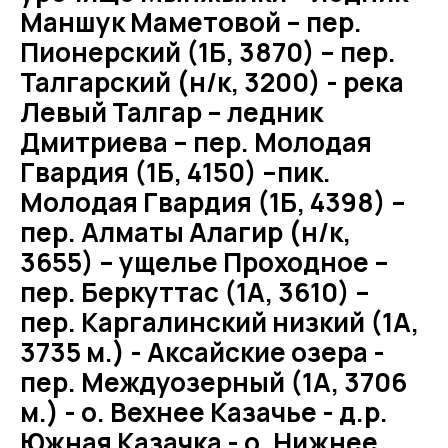
Маншук Маметовой – пер.
Пионерский (1Б, 3870) – пер.
Талгарский (н/к, 3200) - река
Левый Талгар – ледник
Дмитриева – пер. Молодая
Гвардия (1Б, 4150) –пик.
Молодая Гвардия (1Б, 4398) –
пер. Алматы Алагир (н/к,
3655) – ущелье Проходное –
пер. Беркуттас (1А, 3610) –
пер. Каргалинский низкий (1А,
3735 м.) - Аксайские озера -
пер. Междуозерный (1А, 3706
м.) - о. Вехнее Казачье - д.р.
Южная Казачка - о. Нижнее