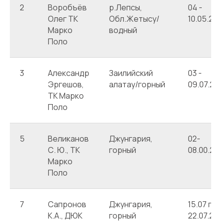
2
Воробъёв
р.Лепсы,
04 -
Олег ТК
Обл.Жетысу/
10.05.20
Марко
водный
Поло
3
Александр
Заилийский
03 -
Эргешов,
алатау/горный
09.07.20
ТК Марко
Поло
5
Великанов
Джунгария,
02-
С. Ю., ТК
горный
08.00.20
Марко
Поло
7
Сапронов
Джунгария,
15.07 по
К.А., ДЮК
горный
22.07.20