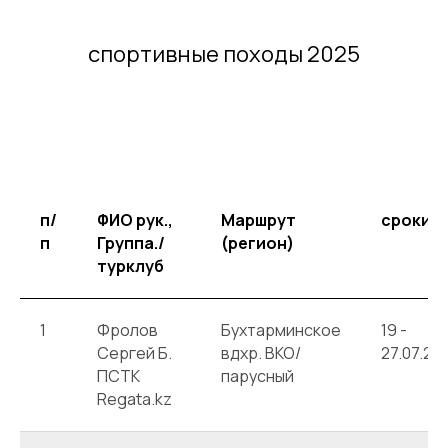
спортивные походы 2025
п/
ФИО рук.,
Маршрут
сроки
п
Группа./
(регион)
турклуб
1
Фролов
Бухтарминское
19 -
Сергей Б.
вдхр. ВКО/
27.07.20
ПСТК
парусный
Regata.kz