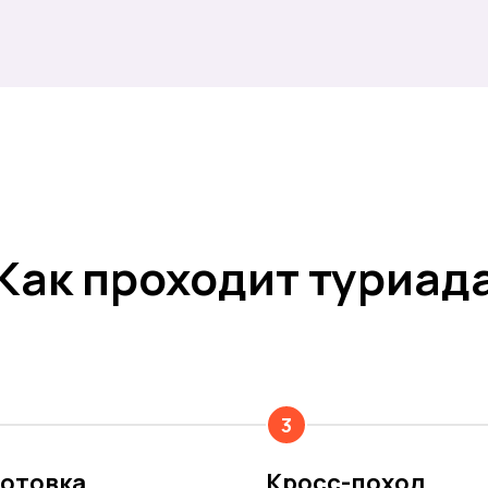
Как проходит туриад
3
отовка
Кросс-поход