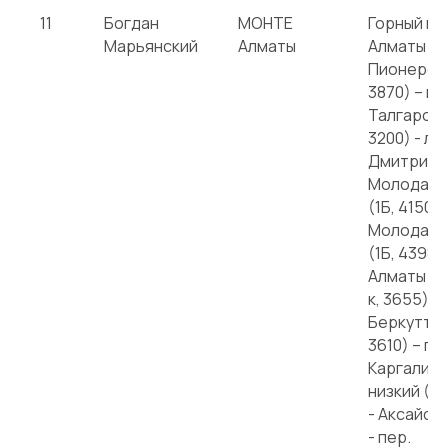
11
Богдан
МОНТЕ
Горный пох
Марьянский
Алматы
Алматы – –
Пионерски
3870) – пе
Талгарский
3200) - ле
Дмитриева
Молодая 
(1Б, 4150) 
Молодая 
(1Б, 4398) 
Алматы Ал
к, 3655) – 
Беркуттас 
3610) – пе
Каргалинс
низкий (1А
- Аксайск
- пер.