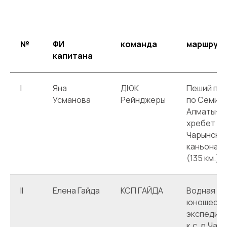
№
ФИ
команда
маршрут
капитана
I
Яна
ДЮК
Пеший похо
Усманова
Рейнджеры
по Семир
Алматы-ч
хребет Ке
Чарынско
каньона -
(135 км.)
II
Елена Гайда
КСП ГАЙДА
Водная де
юношеска
экспедици
к.с. р.Чары