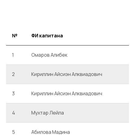
№
ФИ капитана
1
Омаров Алибек
2
Кириллин Айсиэн Алквиадович
3
Кириллин Айсиэн Алквиадович
4
Мухтар Лейла
5
Абилова Мадина