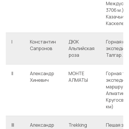
Междуозер
3706 м.) -
Казачьи- д
Каскелен
I
Константин
ДЮК
Горная ю
Сапронов
Альпийская
экспедици
роза
Талгар.
II
Александр
МОНТЕ
Горная ту
Хиневич
АЛМАТЫ
экспедици
маршруту
Алматинс
Кругосвет
км)
III
Александр
Trekking
Пешая эк