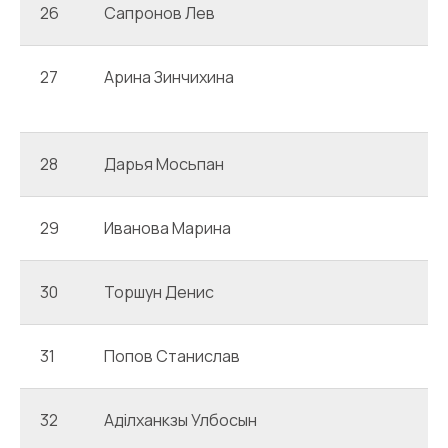
26
Сапронов Лев
27
Арина Зинчихина
28
Дарья Мосьпан
29
Иванова Марина
30
Торшун Денис
31
Попов Станислав
32
Аділханкзы Улбосын