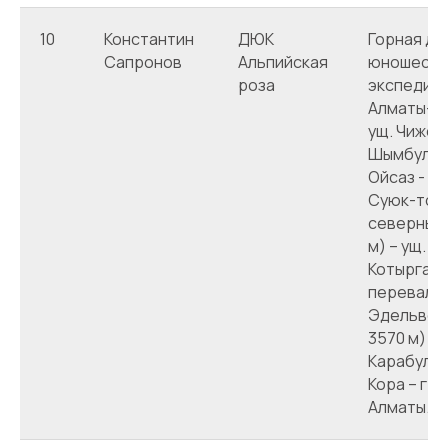
10
Константин
ДЮК
Горная де
Сапронов
Альпийская
юношеска
роза
экспедиция
Алматы-г.
ущ. Чиже –
Шымбулак 
Ойсаз - п
Суюк-тоб
северный 
м) – ущ.
Котырганб
перевал
Эдельвейс
3570 м) –
Карабулак
Кора – г.Т
Алматы. (1