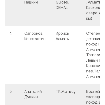
Пашкин
Guides,
. Алматы-
DEMAL
Каскелен
озера-Алм
км)
4
Сапронов
Ирбисы
Степенно
Константин
Алматы
детский г
поход 1 к.с
Алматы-– 
Талгарский
Левый Тал
Красная п
пер.Талга
Алматы. (
5
Анатолий
ТК Жетысу
Водный
Душкин
экспедиц
поход. Дж