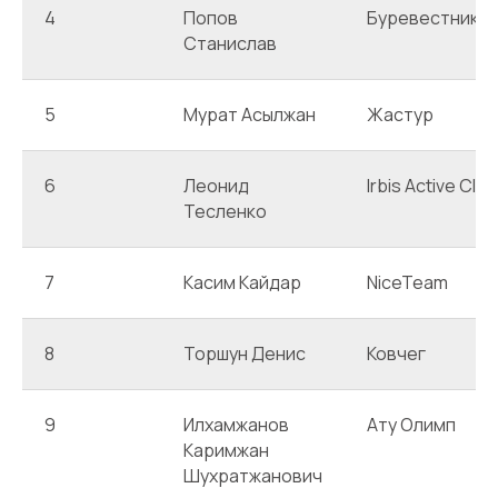
4
Попов
Буревестник
Станислав
5
Мурат Асылжан
Жастур
6
Леонид
Irbis Active Club
Тесленко
7
Касим Кайдар
NiceTeam
8
Торшун Денис
Ковчег
9
Илхамжанов
Ату Олимп
Каримжан
Шухратжанович