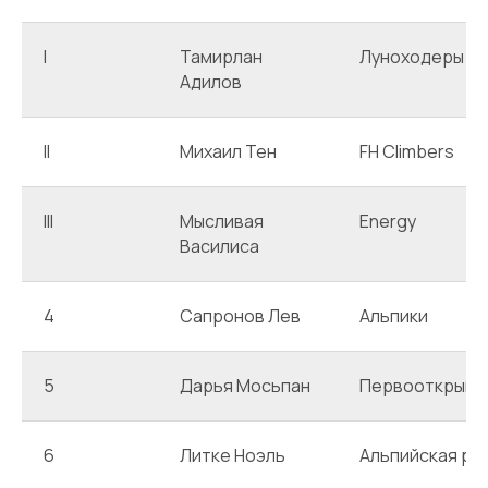
I
Тамирлан
Луноходеры
Адилов
II
Михаил Тен
FH Climbers
III
Мысливая
Energy
Василиса
4
Сапронов Лев
Альпики
5
Дарья Мосьпан
Первооткрыва
6
Литке Ноэль
Альпийская ро