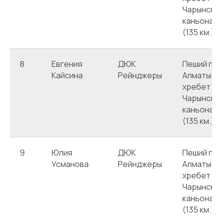
Чарынско
каньона -
(135 км.)
8
Евгения
ДЮК
Пеший похо
Кайсина
Рейнджеры
Алматы-ч
хребет Ке
Чарынско
каньона -
(135 км.)
9
Юлия
ДЮК
Пеший похо
Усманова
Рейнджеры
Алматы-ч
хребет Ке
Чарынско
каньона -
(135 км.)