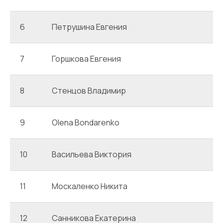
6
Петрушина Евгения
7
Горшкова Евгения
8
Стенцов Владимир
9
Olena Bondarenko
10
Васильева Виктория
11
Москаленко Никита
12
Санникова Екатерина