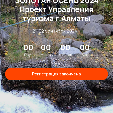
ЗОЛОТАЯ ОСЕНЬ 2024
Проект Управления
туризма г.Алматы
21-22 сентября 2024 г
00
00
00
00
Days
Hours
Minutes
Sec
Регистрация закончена