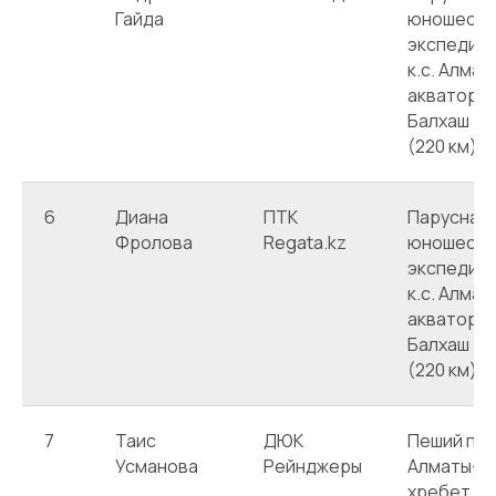
Гайда
юношеска
экспедици
к.с. Алмат
акватория
Балхаш -А
(220 км)
6
Диана
ПТК
Парусная 
Фролова
Regata.kz
юношеска
экспедици
к.с. Алмат
акватория
Балхаш -А
(220 км)
7
Таис
ДЮК
Пеший похо
Усманова
Рейнджеры
Алматы-ч
хребет Ке