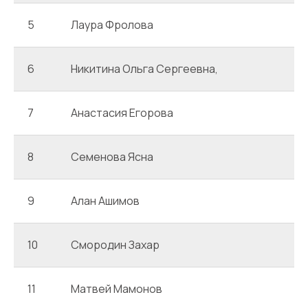
5
Лаура Фролова
6
Никитина Ольга Сергеевна,
7
Анастасия Егорова
8
Семенова Ясна
9
Алан Ашимов
10
Смородин Захар
11
Матвей Мамонов