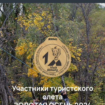
Участники туристского
слета