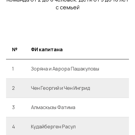
с семьей
№
ФИ капитана
1
Зоряна и Аврора Пашакуловы
2
Чен Георгий и Чен Ингрид
3
Алмаскызы Фатима
4
Кудайберген Расул