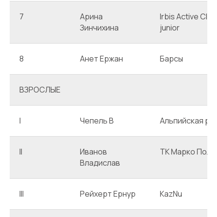
7
Арина
Irbis Active Club
Зинчихина
junior
8
Анет Ержан
Барсы
ВЗРОСЛЫЕ
I
Чепель В
Альпийская ро
II
Иванов
ТК Марко Поло
Владислав
III
Рейхерт Ернур
KazNu