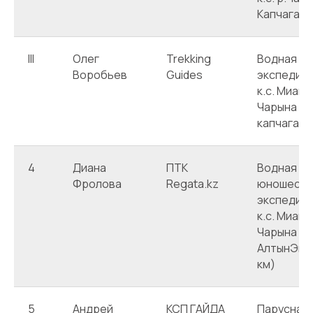
Капчагай (
III
Олег
Trekking
Водная
Воробьев
Guides
экспедици
к.с. Миан
Чарына - 
капчагай (
4
Диана
ПТК
Водная де
Фролова
Regata.kz
юношеска
экспедици
к.с. Миан
Чарына - 
АлтынЭмел
км)
5
Андрей
КСП ГАЙДА
Парусная 