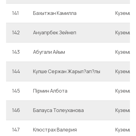
141
Бахытжан Камилла
Куземце
142
Ануапрбек Зейнеп
Куземце
143
Абугали Айым
Куземце
144
Кулше Сержан Жарыл?ап?лы
Куземце
145
Пірмин Албота
Куземце
146
Балауса Толеуханова
Куземце
147
Клюстрах Валерия
Куземце