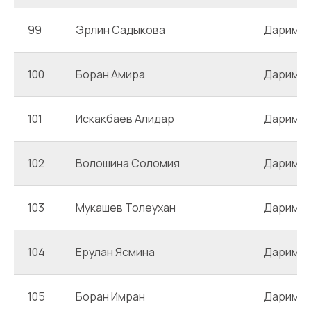
99
Эрлин Садыкова
Даримб
100
Боран Амира
Даримб
101
Искакбаев Алидар
Даримб
102
Волошина Соломия
Даримб
103
Мукашев Толеухан
Даримб
104
Ерулан Ясмина
Даримб
105
Боран Имран
Даримб