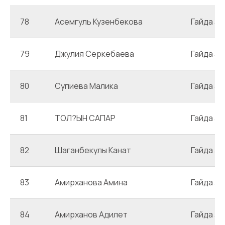
78
Асемгуль Кузенбекова
Гайда 3
79
Джулия Серкебаева
Гайда 3
80
Супиева Малика
Гайда 3
81
ТОЛ?ЫН САПАР
Гайда 3
82
Шаганбекулы Канат
Гайда 3
83
Амирханова Амина
Гайда 3
84
Амирханов Адилет
Гайда 3