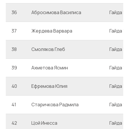
36
Абросимова Василиса
Гайда 1
37
Жердева Варвара
Гайда 1
38
Смоляков Глеб
Гайда 1
39
Ахметова Ясмин
Гайда 1
40
Ефремова Юлия
Гайда 1
41
Старичкова Радмила
Гайда 1
42
Цой Инесса
Гайда 1