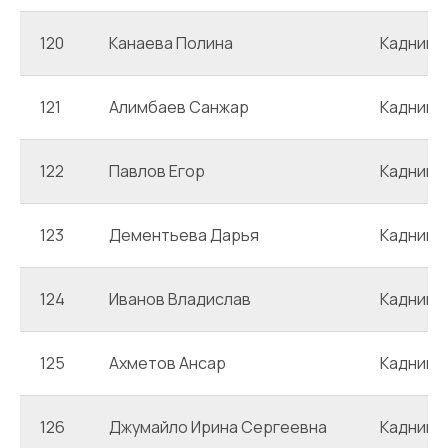
120
Канаева Полина
Каднико
121
Алимбаев Санжар
Каднико
122
Павлов Егор
Каднико
123
Дементьева Дарья
Каднико
124
Иванов Владислав
Каднико
125
Ахметов Ансар
Каднико
126
Джумайло Ирина Сергеевна
Каднико