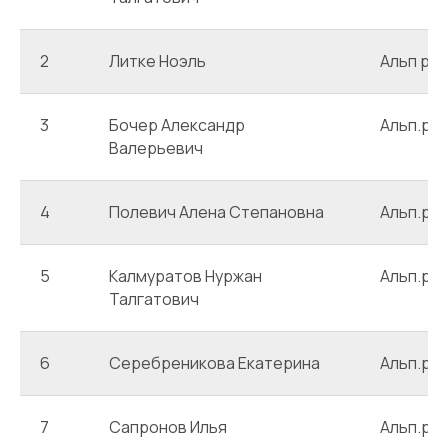
2
Литке Ноэль
Альп ро
3
Бочер Александр
Альп.ро
Валерьевич
4
Полевич Алена Степановна
Альп.ро
5
Калмуратов Нуржан
Альп.ро
Талгатович
6
Серебреникова Екатерина
Альп.ро
7
Сапронов Илья
Альп.ро