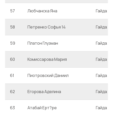
57
Любчанска Яна
Гайда 2
58
Петренко Софья 14
Гайда 2
59
Платон Глузман
Гайда 2
60
Комиссарова Мария
Гайда 2
61
Пиотровский Даниил
Гайда 2
62
Егорова Аделина
Гайда 2
63
Атабай Ерт?ре
Гайда 2