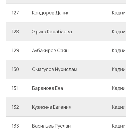
127
Кондорев Данил
Каднико
128
Эрика Карабаева
Каднико
129
Аубакиров Саян
Каднико
130
Смагулов Нурислам
Каднико
131
Баранова Ева
Каднико
132
Кузякина Евгения
Каднико
133
Васильев Руслан
Каднико