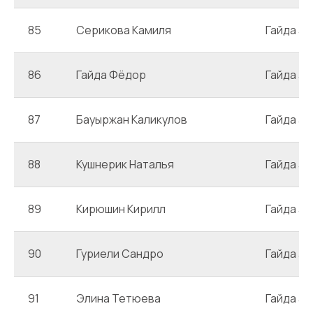
85
Серикова Камиля
Гайда 3
86
Гайда Фёдор
Гайда 3
87
Бауыржан Каликулов
Гайда 3
88
Кушнерик Наталья
Гайда 3
89
Кирюшин Кирилл
Гайда 3
90
Гуриели Сандро
Гайда 3
91
Элина Тетюева
Гайда 3