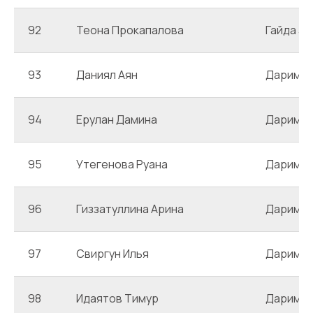
92
Теона Прокапалова
Гайда 3
93
Даниял Аян
Даримб
94
Ерулан Дамина
Даримб
95
Утегенова Руана
Даримб
96
Гиззатуллина Арина
Даримб
97
Свиргун Илья
Даримб
98
Идаятов Тимур
Даримб