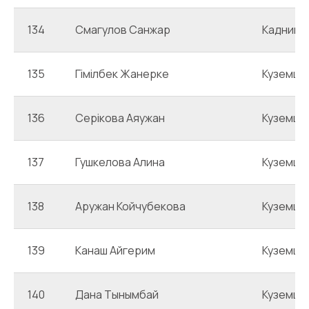
134
Смагулов Санжар
Каднико
135
Гімілбек Жанерке
Куземце
136
Серікова Аяужан
Куземце
137
Гушкелова Алина
Куземце
138
Аружан Койчубекова
Куземце
139
Канаш Айгерим
Куземце
140
Дана Тынымбай
Куземце