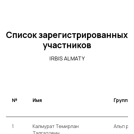
Список зарегистрированных
участников
IRBIS ALMATY
№
Имя
Группа
1
Калмурат Темирлан
Альп ро
Талгатович