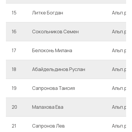
15
Литке Богдан
Альп.ро
16
Сокольников Семен
Альп.ро
17
Белоконь Милана
Альп.ро
18
Абайдельдинов Руслан
Альп.ро
19
Сапронова Таисия
Альп.ро
20
Малахова Ева
Альп.ро
21
Сапронов Лев
Альп.ро