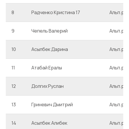
8
Радченко Кристина 17
Альп.ро
9
Чепель Валерий
Альп.ро
10
Асылбек Дарина
Альп.ро
11
Атабай Ералы
Альп.ро
12
Долгих Руслан
Альп.ро
13
Гриневич Дмитрий
Альп.ро
14
Асылбек Алибек
Альп.ро