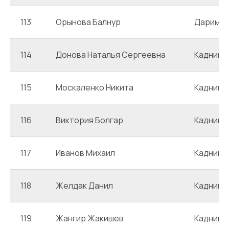
113
Орынова Балнур
Даримб
114
Донова Наталья Сергеевна
Каднико
115
Москаленко Никита
Каднико
116
Виктория Болгар
Каднико
117
Иванов Михаил
Каднико
118
Желдак Данил
Каднико
119
Жангир Жакишев
Каднико