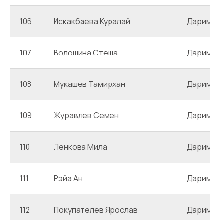
106
Искакбаева Куралай
Даримб
107
Волошина Стеша
Даримб
108
Мукашев Тамирхан
Даримб
109
Журавлев Семен
Даримб
110
Ленкова Мила
Даримб
111
Рэйа Ан
Даримб
112
Покупателев Ярослав
Даримб