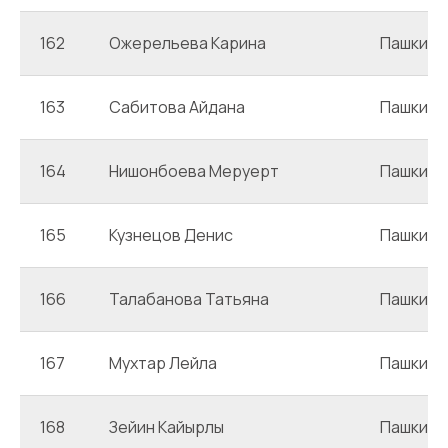
162
Ожерельева Карина
Пашкин
163
Сабитова Айдана
Пашкин
164
Нишонбоева Меруерт
Пашкин
165
Кузнецов Денис
Пашкин
166
Талабанова Татьяна
Пашкин
167
Мухтар Лейла
Пашкин
168
Зейин Кайырлы
Пашкин