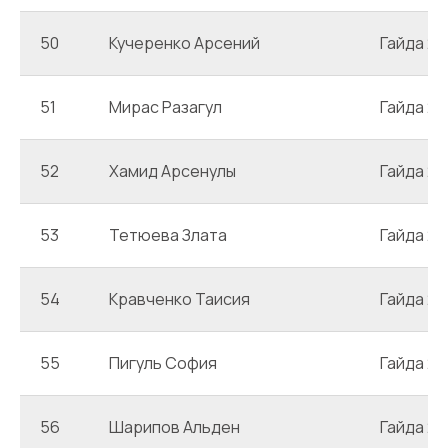
50
Кучеренко Арсений
Гайда 2
51
Мирас Разагул
Гайда 2
52
Хамид Арсенулы
Гайда 2
53
Тетюева Злата
Гайда 2
54
Кравченко Таисия
Гайда 2
55
Пигуль София
Гайда 2
56
Шарипов Альден
Гайда 2