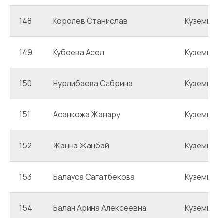
148
Королев Станислав
Куземце
149
Кубеева Асел
Куземце
150
Нурлибаева Сабрина
Куземце
151
Асанкожа Жанару
Куземце
152
Жанна Жанбай
Куземце
153
Балауса Сагатбекова
Куземце
154
Балан Арина Алексеевна
Куземце