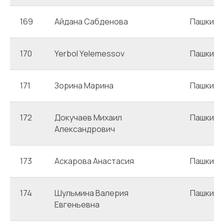
169
Айдана Сабденова
Пашкин
170
Yerbol Yelemessov
Пашкин
171
Зорина Марина
Пашкин
172
Докучаев Михаил
Пашкин
Александрович
173
Аскарова Анастасия
Пашкин
174
Шульмина Валерия
Пашкин
Евгеньевна