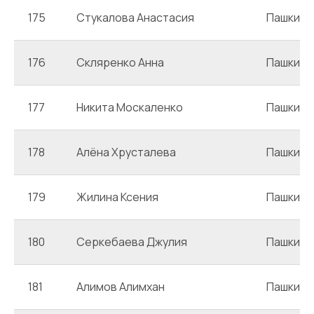
175
Стукалова Анастасия
Пашкин
176
Скляренко Анна
Пашкин
177
Никита Москаленко
Пашкин
178
Алёна Хрусталева
Пашкин
179
Жилина Ксения
Пашкин
180
Серкебаева Джулия
Пашкин
181
Алимов Алимхан
Пашкин