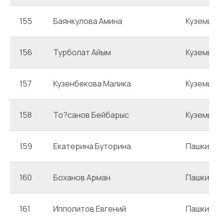
155
Баянкулова Амина
Куземце
156
Турболат Айым
Куземце
157
Кузенбекова Малика
Куземце
158
То?санов Бейбарыс
Куземце
159
Екатерина Буторина
Пашкин
160
Боханов Арман
Пашкин
161
Ипполитов Евгений
Пашкин