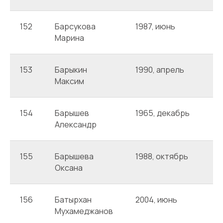
152
Барсукова
1987, июнь
А
Марина
153
Барыкин
1990, апрель
А
Максим
154
Барышев
1965, декабрь
А
Александр
155
Барышева
1988, октябрь
А
Оксана
156
Батырхан
2004, июнь
А
Мухамеджанов