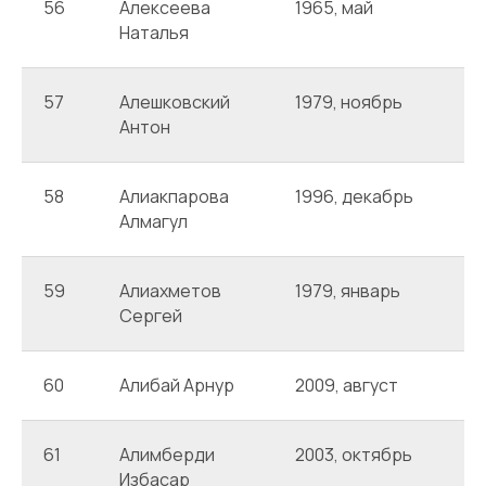
56
Алексеева
1965, май
А
Наталья
57
Алешковский
1979, ноябрь
А
Антон
58
Алиакпарова
1996, декабрь
А
Алмагул
59
Алиахметов
1979, январь
А
Сергей
60
Алибай Арнур
2009, август
А
61
Алимберди
2003, октябрь
Т
Избасар