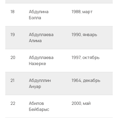
18
Абдулина
1988, март
А
Бэлла
19
Абдуллаева
1990, январь
А
Алима
20
Абдуллаева
1997, октябрь
А
Назерке
21
Абдулллин
1964, декабрь
А
Ануар
22
Абилов
2000, май
А
Бейбарыс