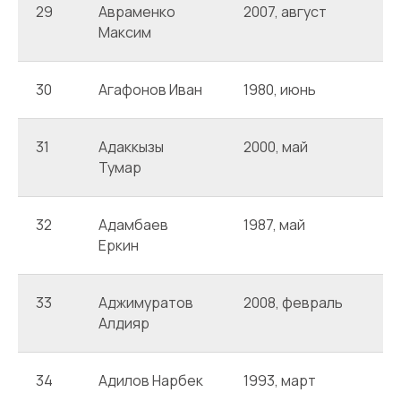
29
Авраменко
2007, август
А
Максим
30
Агафонов Иван
1980, июнь
А
31
Адаккызы
2000, май
А
Тумар
32
Адамбаев
1987, май
А
Еркин
33
Аджимуратов
2008, февраль
А
Алдияр
34
Адилов Нарбек
1993, март
А