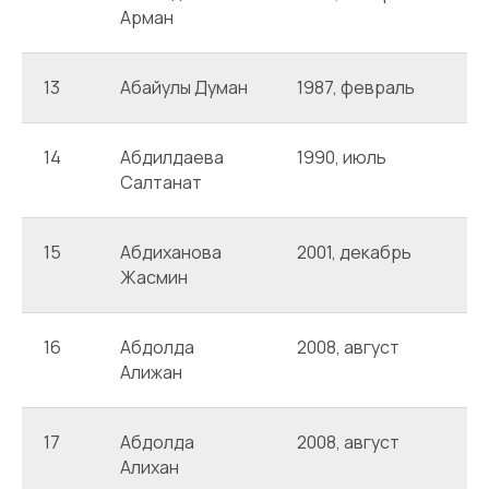
Арман
13
Абайулы Думан
1987, февраль
А
14
Абдилдаева
1990, июль
А
Салтанат
15
Абдиханова
2001, декабрь
А
Жасмин
16
Абдолда
2008, август
И
Алижан
17
Абдолда
2008, август
А
Алихан