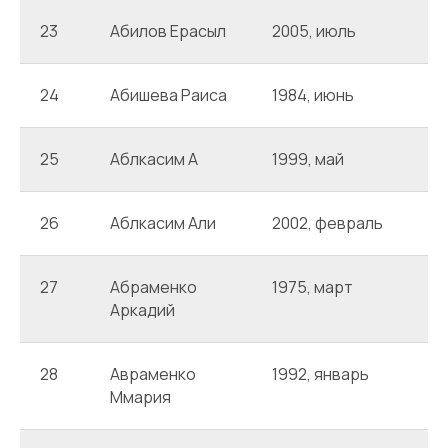
23
Абилов Ерасыл
2005, июль
А
24
Абишева Раиса
1984, июнь
А
25
Аблкасим А
1999, май
А
26
Аблкасим Али
2002, февраль
А
27
Абраменко
1975, март
А
Аркадий
28
Авраменко
1992, январь
А
Ммария