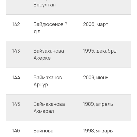
Ерсултан
142
Байдюсенов ?
2006, март
А
діл
143
Байзаханова
1995, декабрь
А
Акерке
144
Баймаханов
2008, июнь
А
Арнур
145
Баймаханова
1989, апрель
А
Акмарал
146
Байнова
1998, январь
А