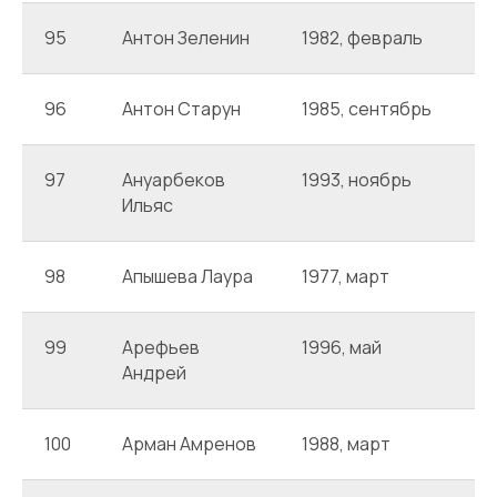
95
Антон Зеленин
1982, февраль
А
96
Антон Старун
1985, сентябрь
А
97
Ануарбеков
1993, ноябрь
А
Ильяс
98
Апышева Лаура
1977, март
А
99
Арефьев
1996, май
А
Андрей
100
Арман Амренов
1988, март
А