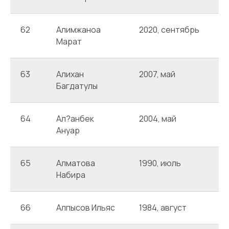
62
Алимжаноа
2020, сентябрь
А
Марат
63
Алихан
2007, май
А
Багдатулы
64
Ал?анбек
2004, май
А
Ануар
65
Алматова
1990, июль
А
Набира
66
Алпысов Ильяс
1984, август
А