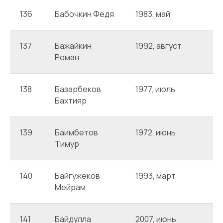
136
Бабочкин Федя
1983, май
А
137
Бажайкин
1992, август
А
Роман
138
Базарбеков
1977, июль
А
Бахтияр
139
Баимбетов
1972, июнь
А
Тимур
140
Байгужеков
1993, март
А
Мейрам
141
Байдулла
2007, июнь
А