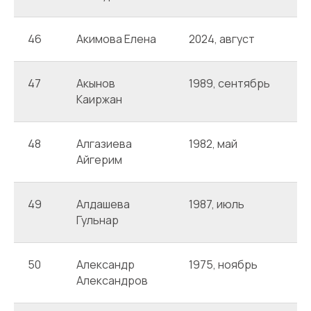
46
Акимова Елена
2024, август
А
47
Акынов
1989, сентябрь
А
Каиржан
48
Алгазиева
1982, май
А
Айгерим
49
Алдашева
1987, июль
А
Гульнар
50
Александр
1975, ноябрь
А
Александров