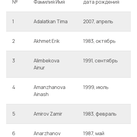
№
Фамилия Имя
дата рождения
Г
1
Adalatkan Tima
2007, апрель
A
2
Akhmet Erik
1983, октябрь
A
3
Alimbekova
1991, сентябрь
A
Ainur
4
Amanzhanova
1999, июль
A
Ainash
5
Amirov Zamir
1983, февраль
A
6
Anarzhanov
1987, май
A