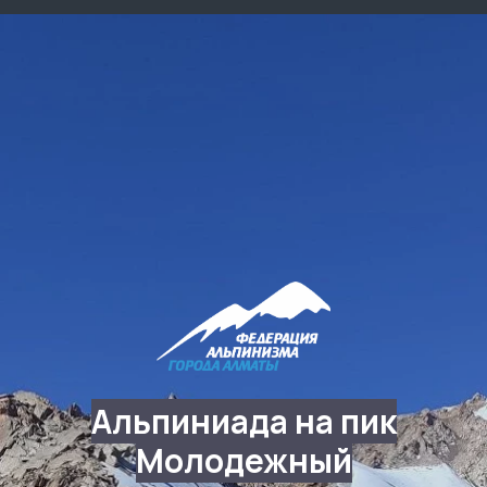
Альпиниада на пик
Молодежный