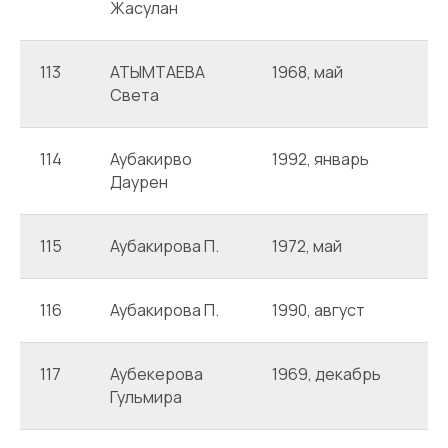
Жасулан
113
АТЫМТАЕВА
1968, май
А
Света
114
Аубакирво
1992, январь
А
Даурен
115
Аубакирова П.
1972, май
А
116
Аубакирова П.
1990, август
А
117
Аубекерова
1969, декабрь
А
Гульмира