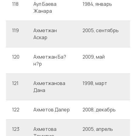
118
Аул Баева
1984, январь
А
Жанара
119
Ахметжан
2005, сентябрь
А
Аскар
120
Ахметжан Ба?
2009, май
А
н?р
121
Ахметжанова
1998, март
А
Дана
122
Ахметов Далер
2008, декабрь
А
123
Ахметова
2005, апрель
А