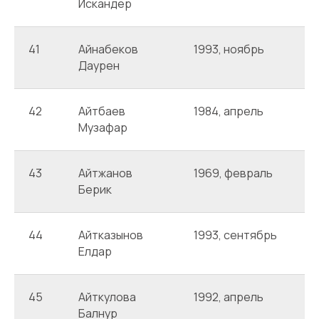
Искандер
41
Айнабеков
1993, ноябрь
А
Даурен
42
Айтбаев
1984, апрель
А
Музафар
43
Айтжанов
1969, февраль
А
Берик
44
Айтказынов
1993, сентябрь
С
Елдар
45
Айткулова
1992, апрель
А
Балнур