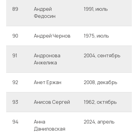
89
Андрей
1991, июль
А
Федосин
90
Андрей Чернов
1975, июль
А
91
Андронова
2004, сентябрь
А
Анжелика
92
Анет Ержан
2008, декабрь
А
93
Анисов Сергей
1962, октябрь
А
94
Анна
2024, апрель
А
Даниловская