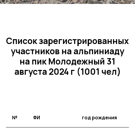
Список зарегистрированных
участников на альпиниаду
на пик Молодежный 31
августа 2024 г (1001 чел)
№
ФИ
год рождения
г