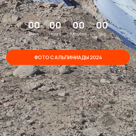
00
00
00
00
Days
Hours
Minutes
Sec
ФОТО С АЛЬПИНИАДЫ 2024