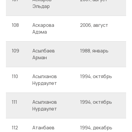
Эльдар
108
Аскарова
2006, август
А
Адэма
109
Асылбаев
1988, январь
А
Арман
110
Асылханов
1994, октябрь
А
Нурдаулет
111
Асылханов
1994, октябрь
А
Нурдаулет
112
Атанбаев
1994, декабрь
А