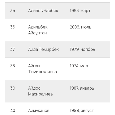
35
Адилов Нарбек
1993, март
А
36
Адильбек
2006, июль
А
Айсултан
37
Аида Темирбек
1979, ноябрь
А
38
Айгуль
1974, март
А
Темиргалиева
39
Айдос
1987, январь
А
Масиралиев
40
Аймуканов
1999, август
А