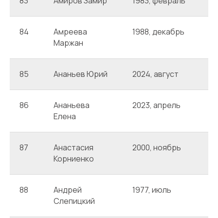
83
Амиров Замир
1983, февраль
A
84
Амреева
1988, декабрь
А
Маржан
85
Ананьев Юрий
2024, август
А
86
Ананьева
2023, апрель
А
Елена
87
Анастасия
2000, ноябрь
А
Корниенко
88
Андрей
1977, июль
А
Слепицкий