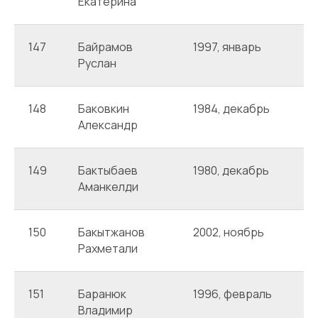
Екатерина
147
Байрамов
1997, январь
А
Руслан
148
Баковкин
1984, декабрь
А
Александр
149
Бактыбаев
1980, декабрь
А
Аманкелди
150
Бакытжанов
2002, ноябрь
А
Рахметали
151
Баранюк
1996, февраль
А
Владимир