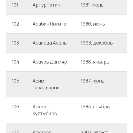
101
Артур Гатин
1981, июль
А
102
Асабин Никита
1986, июнь
А
103
Асанова Асель
1993, декабрь
А
104
Асауов Данияр
1988, январь
А
105
Асим
1987, июнь
А
Галандаров
106
Аскар
1983, ноябрь
А
Куттыбаев
107
Аскаров
2007, август
А