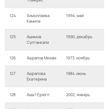
Томирис
124
Ахмоллаева
1994, май
А
Камила
125
Ашимов
1990, декабрь
А
Султанкали
126
Ашрапов Мизам
1973, ноябрь
А
127
Ашрапова
1984, июнь
А
Екатерина
128
Ашы? Ержігіт
2002, январь
А