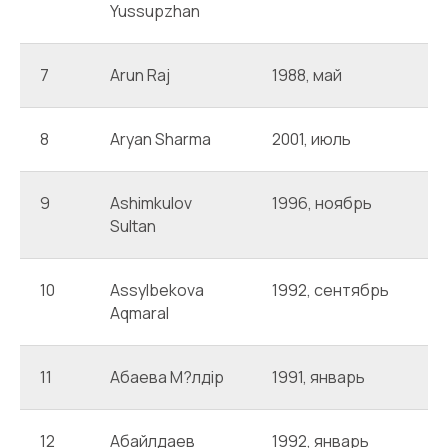
Yussupzhan
7
Arun Raj
1988, май
P
8
Aryan Sharma
2001, июль
А
9
Ashimkulov
1996, ноябрь
A
Sultan
10
Assylbekova
1992, сентябрь
A
Aqmaral
11
Абаева М?лдір
1991, январь
А
12
Абайлдаев
1992, январь
А