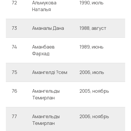
72
Альмукова
1990, июль
А
Наталья
73
Аманалы Дана
1988, август
А
74
Аманбаев
1989, июнь
А
Фархад
75
Амангелді ?сем
2006, июль
А
76
Амангельды
2005, ноябрь
А
Темирлан
77
Амангельды
2006, ноябрь
А
Темирлан