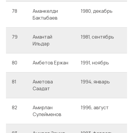
78
Аманкелди
1980, декабрь
Ш
Бактыбаев
79
Амантай
1981, сентябрь
А
Ильдар
80
Амбетов Ержан
1991, ноябрь
А
81
Аметова
1994, январь
А
Саадат
82
Амирлан
1996, август
А
Сулейменов