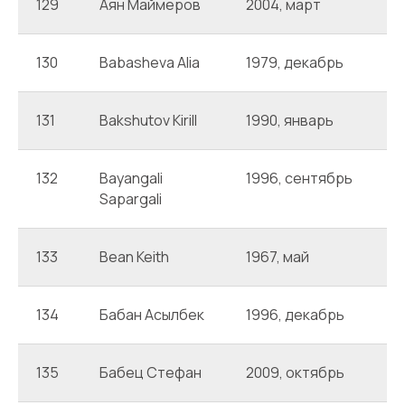
129
Аян Маймеров
2004, март
А
130
Babasheva Alia
1979, декабрь
A
131
Bakshutov Kirill
1990, январь
A
132
Bayangali
1996, сентябрь
A
Sapargali
133
Bean Keith
1967, май
A
134
Бабан Асылбек
1996, декабрь
А
135
Бабец Стефан
2009, октябрь
А