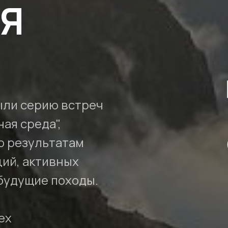
Я
ыли серию встреч
ная среда",
о результатам
ий, активных
 будущие походы.
ех